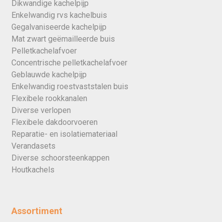
Dikwandige kachelpijp
Enkelwandig rvs kachelbuis
Gegalvaniseerde kachelpijp
Mat zwart geëmailleerde buis
Pelletkachelafvoer
Concentrische pelletkachelafvoer
Geblauwde kachelpijp
Enkelwandig roestvaststalen buis
Flexibele rookkanalen
Diverse verlopen
Flexibele dakdoorvoeren
Reparatie- en isolatiemateriaal
Verandasets
Diverse schoorsteenkappen
Houtkachels
Assortiment