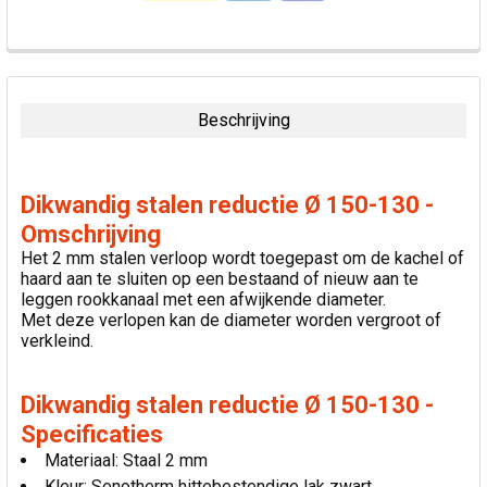
VAAK
SAMEN
GEKOCHT:
Beschrijving
SELECTEER
ALLES
Dikwandig stalen reductie Ø 150-130 -
VOEG
Omschrijving
GESELECTEERDE
Het 2 mm stalen verloop wordt toegepast om de kachel of
TOE AAN
haard aan te sluiten op een bestaand of nieuw aan te
WINKELWAGEN
leggen rookkanaal met een afwijkende diameter.
Met deze verlopen kan de diameter worden vergroot of
verkleind.
Dikwandig stalen reductie Ø 150-130 -
Specificaties
Materiaal: Staal 2 mm
Kleur: Senotherm hittebestendige lak zwart