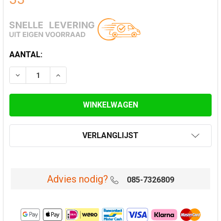
HUIDIGE
AANTAL:
VOORRAAD:
VERLAAG AANTAL VAN DIKWANDIG STALEN REDUCTIE Ø
VERHOOG AANTAL VAN DIKWANDIG STALEN R
VERLANGLIJST
Advies nodig?
085-7326809