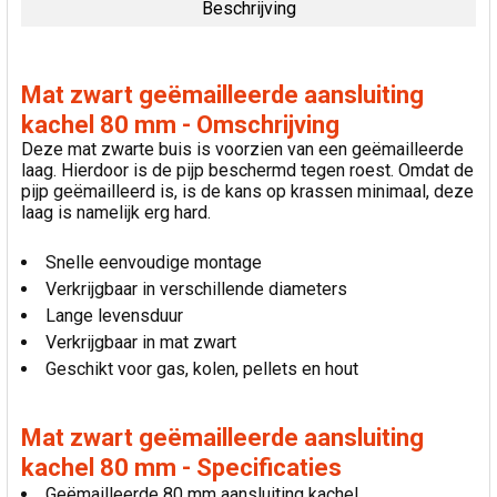
Beschrijving
SELECTEER
ALLES
Mat zwart geëmailleerde aansluiting
VOEG
kachel 80 mm - Omschrijving
GESELECTEERDE
Deze mat zwarte buis is voorzien van een geëmailleerde
TOE AAN
laag. Hierdoor is de pijp beschermd tegen roest. Omdat de
WINKELWAGEN
pijp geëmailleerd is, is de kans op krassen minimaal, deze
laag is namelijk erg hard.
Snelle eenvoudige montage
Verkrijgbaar in verschillende diameters
Lange levensduur
Verkrijgbaar in mat zwart
Geschikt voor gas, kolen, pellets en hout
Mat zwart geëmailleerde aansluiting
kachel 80 mm - Specificaties
Geëmailleerde 80 mm aansluiting kachel