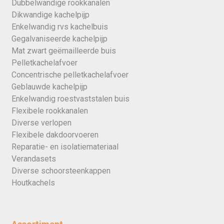
Dubbelwandige rookkanalen
Dikwandige kachelpijp
Enkelwandig rvs kachelbuis
Gegalvaniseerde kachelpijp
Mat zwart geëmailleerde buis
Pelletkachelafvoer
Concentrische pelletkachelafvoer
Geblauwde kachelpijp
Enkelwandig roestvaststalen buis
Flexibele rookkanalen
Diverse verlopen
Flexibele dakdoorvoeren
Reparatie- en isolatiemateriaal
Verandasets
Diverse schoorsteenkappen
Houtkachels