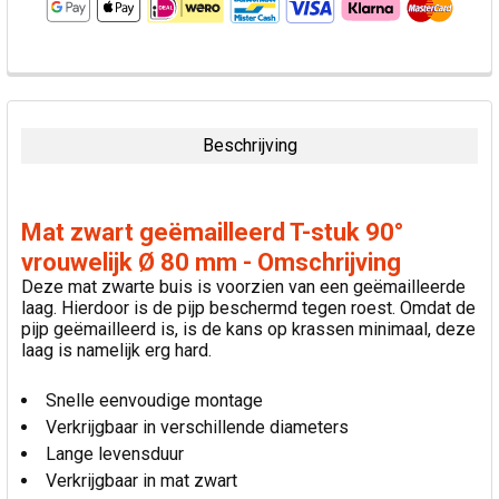
VAAK
SAMEN
GEKOCHT:
Beschrijving
SELECTEER
ALLES
Mat zwart geëmailleerd T-stuk 90°
VOEG
vrouwelijk Ø 80 mm - Omschrijving
GESELECTEERDE
Deze mat zwarte buis is voorzien van een geëmailleerde
TOE AAN
laag. Hierdoor is de pijp beschermd tegen roest. Omdat de
WINKELWAGEN
pijp geëmailleerd is, is de kans op krassen minimaal, deze
laag is namelijk erg hard.
Snelle eenvoudige montage
Verkrijgbaar in verschillende diameters
Lange levensduur
Verkrijgbaar in mat zwart