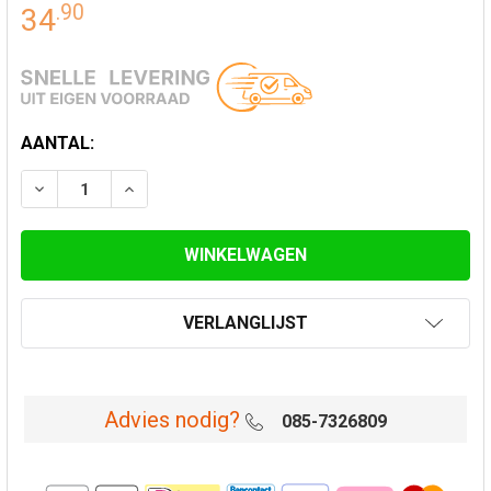
.
90
34
HUIDIGE
AANTAL:
VOORRAAD:
VERLAAG AANTAL VAN MAT ZWART GEËMAILLEERD T-S
VERHOOG AANTAL VAN MAT ZWART GEËMAIL
VERLANGLIJST
Advies nodig?
085-7326809