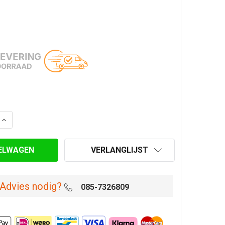
AANTAL VAN DAKDOORVOER SET HUISMERK RVS 150 MM 
VERHOOG AANTAL VAN DAKDOORVOER SET HUISMERK RV
VERLANGLIJST
Advies nodig?
085-7326809