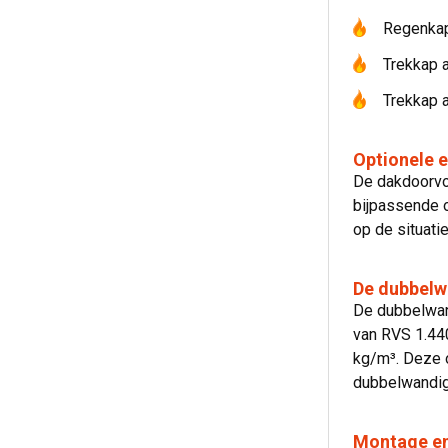
Regenka
Trekkap a
Trekkap 
Optionele 
De dakdoorvo
bijpassende 
op de situati
De dubbelw
De dubbelwan
van RVS 1.44
kg/m³. Deze o
dubbelwandige
Montage en