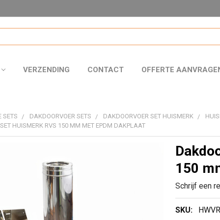
VERZENDING
CONTACT
OFFERTE AANVRAGE
 SETS
DAKDOORVOER SETS
DAKDOORVOER SET HUISMERK
HUIS
SET HUISMERK RVS 150 MM MET EPDM DAKPLAAT
Dakdoo
150 mm
Schrijf een r
SKU:
HWVR