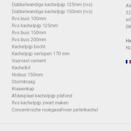
Dubbelwandige kachelpijp 125mm (rvs)
Al
Dubbelwandige kachelpijp 150mm (rvs)
32
Rvs buis 100mm
in
Rvs kachelpijp 125mm
08
Rvs buis 150mm
Rvs buis 200mm
He
Kachelpijp bocht
NL
Kachelpijp verlopen 170 mm
Vuurvast cement
Kachelkit
Nisbus 150mm
Stormkraag
Kraaienkap
Afdekplaat kachelpijp plafond
Rvs kachelpijp zwart maken
Concentrische rookgasafvoer pelletkachel