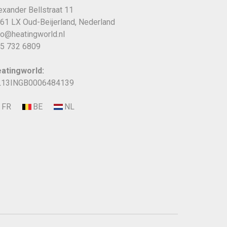
exander Bellstraat 11
61 LX Oud-Beijerland, Nederland
fo@heatingworld.nl
5 732 6809
atingworld:
13INGB0006484139