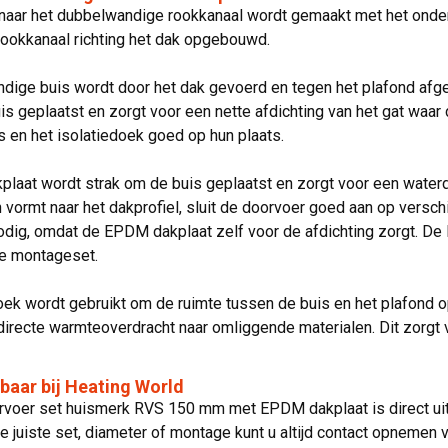
aar het dubbelwandige rookkanaal wordt gemaakt met het ondera
rookkanaal richting het dak opgebouwd.
dige buis wordt door het dak gevoerd en tegen het plafond afg
s geplaatst en zorgt voor een nette afdichting van het gat waar 
is en het isolatiedoek goed op hun plaats.
laat wordt strak om de buis geplaatst en zorgt voor een water
h vormt naar het dakprofiel, sluit de doorvoer goed aan op versch
odig, omdat de EPDM dakplaat zelf voor de afdichting zorgt. D
e montageset.
oek wordt gebruikt om de ruimte tussen de buis en het plafond op
irecte warmteoverdracht naar omliggende materialen. Dit zorgt v
rbaar bij Heating World
voer set huismerk RVS 150 mm met EPDM dakplaat is direct uit v
e juiste set, diameter of montage kunt u altijd contact opnemen v