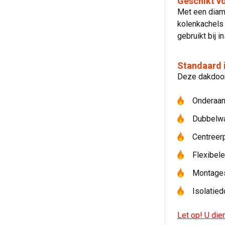
Geschikt vo
Met een diam
kolenkachels
gebruikt bij i
Standaard 
Deze dakdoorv
Onderaan
Dubbelwa
Centreerp
Flexibel
Montages
Isolatied
Let op! U die