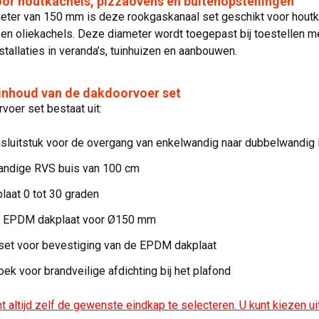
or houtkachels, pizzaovens en buitenopstellingen
eter van 150 mm is deze rookgaskanaal set geschikt voor houtk
 en oliekachels. Deze diameter wordt toegepast bij toestellen 
nstallaties in veranda’s, tuinhuizen en aanbouwen.
inhoud van de dakdoorvoer set
oer set bestaat uit:
sluitstuk voor de overgang van enkelwandig naar dubbelwandig
ndige RVS buis van 100 cm
laat 0 tot 30 graden
e EPDM dakplaat voor Ø150 mm
et voor bevestiging van de EPDM dakplaat
oek voor brandveilige afdichting bij het plafond
nt altijd zelf de gewenste eindkap te selecteren. U kunt kiezen uit