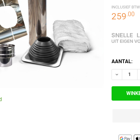
INCLUSIEF BTW
RDE
.
00
259
EN
HUIDIGE
AANTAL:
VOORRAAD:
VERLAAG 