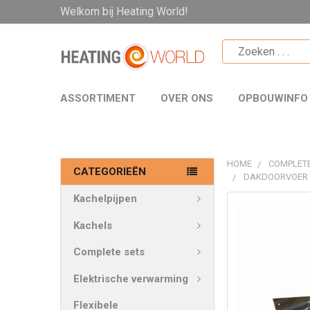
Welkom bij Heating World!
ASSORTIMENT
OVER ONS
OPBOUWINFO
HOME
COMPLETE
CATEGORIEËN
DAKDOORVOER 
Kachelpijpen
VAAK
SAMEN
Kachels
GEKOCHT:
Complete sets
SELECTEER
Elektrische verwarming
ALLES
Flexibele