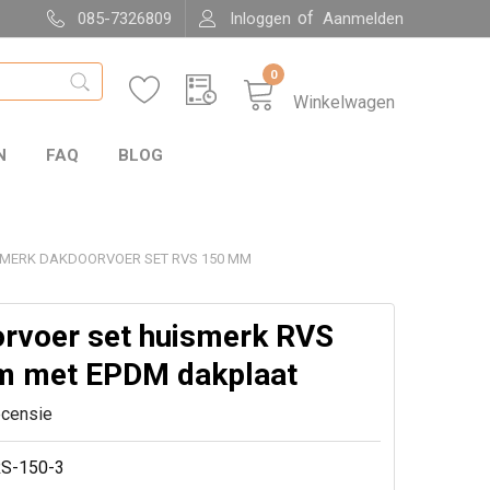
of
085-7326809
Inloggen
Aanmelden
0
Winkelwagen
N
FAQ
BLOG
MERK DAKDOORVOER SET RVS 150 MM
rvoer set huismerk RVS
 met EPDM dakplaat
ecensie
S-150-3