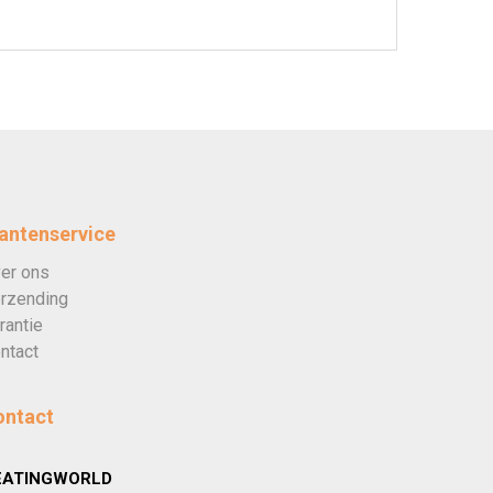
antenservice
er ons
rzending
rantie
ntact
ontact
EATINGWORLD