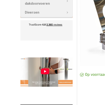
VOEG
dakdoorvoeren
GESELECTEE
TOE AAN
Diversen
WINKELWAG