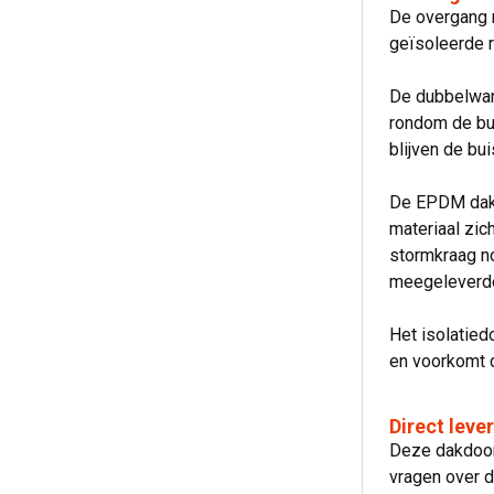
De overgang n
geïsoleerde 
De dubbelwan
rondom de bui
blijven de bu
De EPDM dakp
materiaal zic
stormkraag n
meegeleverd
Het isolatied
en voorkomt d
Direct leve
Deze dakdoor
vragen over d