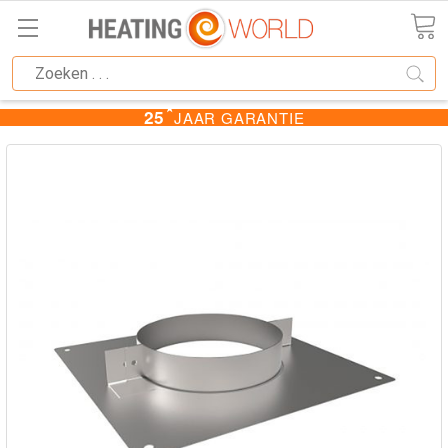
★
25
JAAR GARANTIE