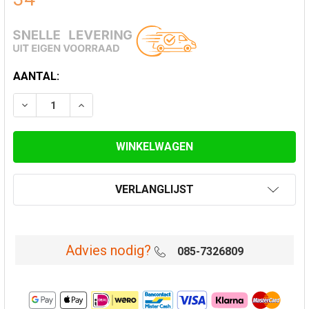
HUIDIGE
AANTAL:
VOORRAAD:
VERLAAG AANTAL VAN VERDIEPINGSONDERSTEUNING 
VERHOOG AANTAL VAN VERDIEPINGSONDER
VERLANGLIJST
Advies nodig?
085-7326809