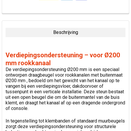
VAAK
SAMEN
GEKOCHT:
Beschrijving
SELECTEER
ALLES
Verdiepingsondersteuning – voor Ø200
VOEG
mm rookkanaal
GESELECTEERDE
De verdiepingsondersteuning Ø200 mm is een speciaal
TOE AAN
ontworpen draagbeugel voor rookkanalen met buitenmaat
WINKELWAGEN
Ø200 mm , bedoeld om het gewicht van het kanaal op te
vangen bij een verdiepingsvloer, dakdoorvoer of
tussenpunt in een verticale installatie. Deze steun bestaat
uit een open beugel die om de buitenmantel van de buis
klemt, en draagt het kanaal af op een dragende ondergrond
of console.
In tegenstelling tot klembanden of standaard muurbeugels
zorgt deze verdiepingsondersteuning voor structurele