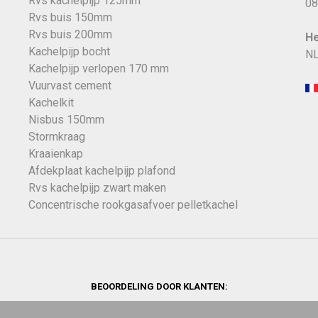
Rvs kachelpijp 125mm
08
Rvs buis 150mm
Rvs buis 200mm
He
Kachelpijp bocht
NL
Kachelpijp verlopen 170 mm
Vuurvast cement
Kachelkit
Nisbus 150mm
Stormkraag
Kraaienkap
Afdekplaat kachelpijp plafond
Rvs kachelpijp zwart maken
Concentrische rookgasafvoer pelletkachel
BEOORDELING DOOR KLANTEN: