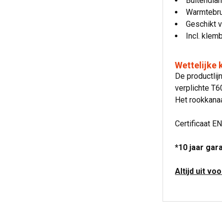
Buitendia
Warmtebru
Geschikt v
Incl. klem
Wettelijke
De productli
verplichte T
Het rookkanaa
Certificaat E
*10 jaar gar
Altijd uit vo