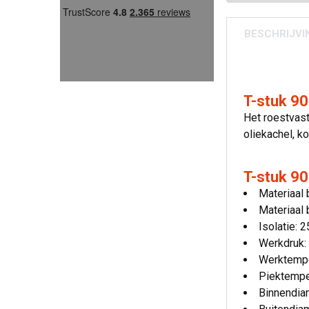
BESCHRIJVI
T-stuk 9
Het roestvast
oliekachel, k
T-stuk 90
Materiaal
Materiaal 
Isolatie:
Werkdruk:
Werktempe
Piektempe
Binnendia