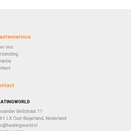
antenservice
er ons
rzending
rantie
ntact
ontact
EATINGWORLD
exander Bellstraat 11
61 LX Oud-Beijerland, Nederland
fo@heatingworld.nl