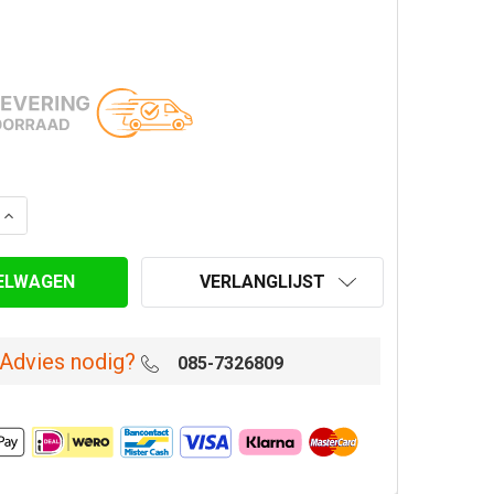
ANTAL VAN T-STUK 90° Ø 150 MM DW GEÏSOLEERD
VERHOOG AANTAL VAN T-STUK 90° Ø 150 MM DW GEÏSOLE
VERLANGLIJST
Advies nodig?
085-7326809