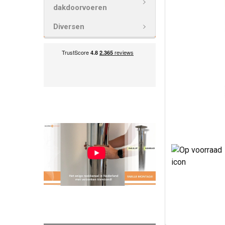
GESELECTEE
dakdoorvoeren
TOE AAN
WINKELWAG
Diversen