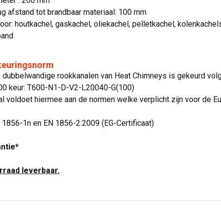
meter : 200 mm
g afstand tot brandbaar materiaal: 100 mm
oor: houtkachel, gaskachel, oliekachel, pelletkachel, kolenkachel
band
 keuringsnorm
jn dubbelwandige rookkanalen van Heat Chimneys is gekeurd vo
600 keur: T600-N1-D-V2-L20040-G(100)
l voldoet hiermee aan de normen welke verplicht zijn voor de E
N 1856-1n en EN 1856-2:2009 (EG-Certificaat)
antie*
orraad leverbaar.