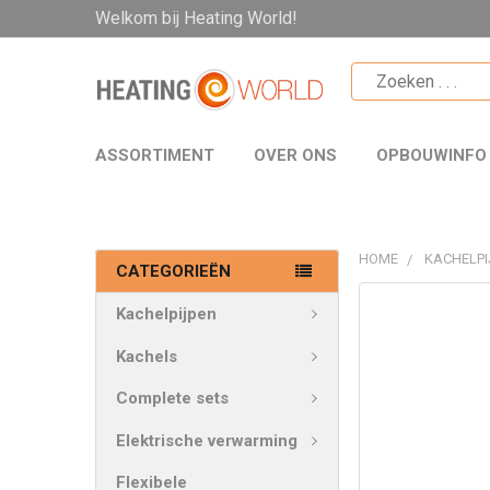
Welkom bij Heating World!
ASSORTIMENT
OVER ONS
OPBOUWINFO
HOME
KACHELPI
CATEGORIEËN
VAAK
Kachelpijpen
SAMEN
GEKOCHT:
Kachels
Complete sets
SELECTEER
ALLES
Elektrische verwarming
VOEG
Flexibele