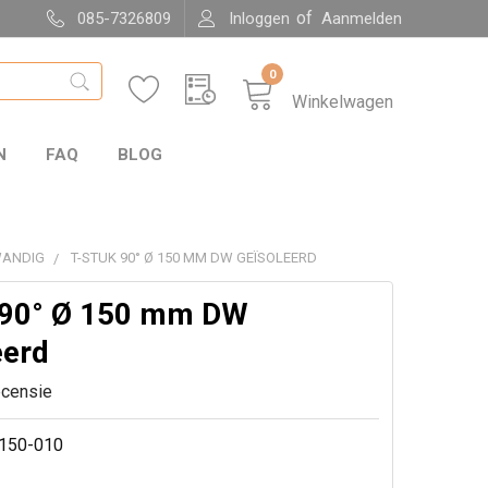
of
085-7326809
Inloggen
Aanmelden
0
Winkelwagen
N
FAQ
BLOG
WANDIG
T-STUK 90° Ø 150 MM DW GEÏSOLEERD
 90° Ø 150 mm DW
eerd
ecensie
150-010