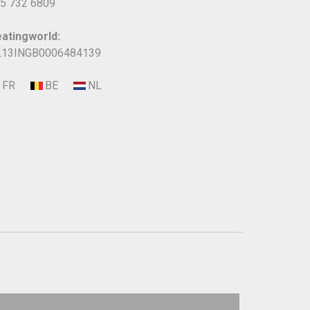
5 732 6809
atingworld:
13INGB0006484139