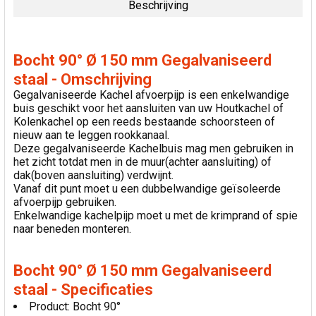
Beschrijving
SELECTEER
ALLES
Bocht 90° Ø 150 mm Gegalvaniseerd
VOEG
staal - Omschrijving
GESELECTEERDE
Gegalvaniseerde Kachel afvoerpijp is een enkelwandige
TOE AAN
buis geschikt voor het aansluiten van uw Houtkachel of
WINKELWAGEN
Kolenkachel op een reeds bestaande schoorsteen of
nieuw aan te leggen rookkanaal.
Deze gegalvaniseerde Kachelbuis mag men gebruiken in
het zicht totdat men in de muur(achter aansluiting) of
dak(boven aansluiting) verdwijnt.
Vanaf dit punt moet u een dubbelwandige geïsoleerde
afvoerpijp gebruiken.
Enkelwandige kachelpijp moet u met de krimprand of spie
naar beneden monteren.
Bocht 90° Ø 150 mm Gegalvaniseerd
staal - Specificaties
Product: Bocht 90°