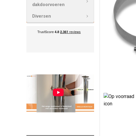
VOEG
dakdoorvoeren
GESELECTEE
TOE AAN
Diversen
WINKELWAG