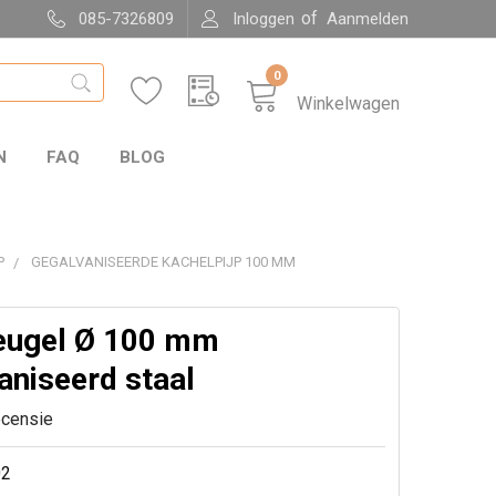
of
085-7326809
Inloggen
Aanmelden
0
Winkelwagen
N
FAQ
BLOG
P
GEGALVANISEERDE KACHELPIJP 100 MM
ugel Ø 100 mm
aniseerd staal
ecensie
02