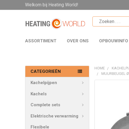
Welkom bij Heating World!
ASSORTIMENT
OVER ONS
OPBOUWINFO
HOME
KACHELPI
CATEGORIEËN
MUURBEUGEL Ø
Kachelpijpen
VAAK
SAMEN
Kachels
GEKOCHT:
Complete sets
SELECTEER
Elektrische verwarming
ALLES
Flexibele