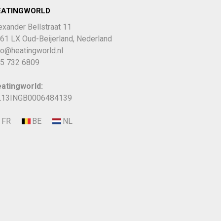
EATINGWORLD
exander Bellstraat 11
61 LX Oud-Beijerland, Nederland
fo@heatingworld.nl
5 732 6809
atingworld:
13INGB0006484139