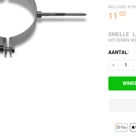
INCLUSIEF BTW
RDE
.
00
11
EN
HUIDIGE
AANTAL:
VOORRAAD:
VERLAAG 