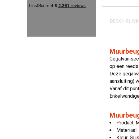
BESCHRIJVI
Muurbeug
Gegalvaniseer
op een reeds
Deze gegalvan
aansluiting) v
Vanaf dit pun
Enkelwandige
Muurbeug
Product: 
Materiaal:
Kleur: Grij