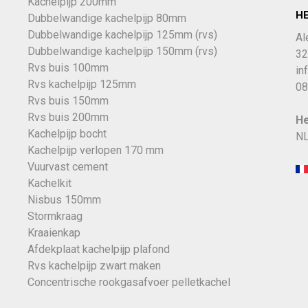
Kachelpijp 200mm
H
Dubbelwandige kachelpijp 80mm
Dubbelwandige kachelpijp 125mm (rvs)
Al
Dubbelwandige kachelpijp 150mm (rvs)
32
Rvs buis 100mm
in
Rvs kachelpijp 125mm
08
Rvs buis 150mm
Rvs buis 200mm
He
Kachelpijp bocht
NL
Kachelpijp verlopen 170 mm
Vuurvast cement
Kachelkit
Nisbus 150mm
Stormkraag
Kraaienkap
Afdekplaat kachelpijp plafond
Rvs kachelpijp zwart maken
Concentrische rookgasafvoer pelletkachel