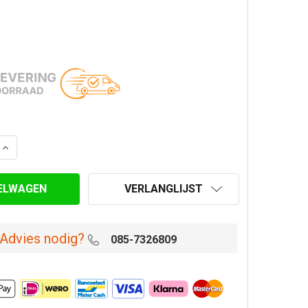
AANTAL VAN MUURBEUGEL Ø 100 MM GEGALVANISEERD ST
VERHOOG AANTAL VAN MUURBEUGEL Ø 100 MM GEGALVAN
VERLANGLIJST
Advies nodig?
085-7326809