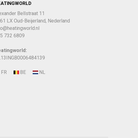
EATINGWORLD
exander Bellstraat 11
61 LX Oud-Beijerland, Nederland
fo@heatingworld.nl
5 732 6809
atingworld:
13INGB0006484139