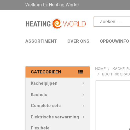
Welkom bij Heating World!
ASSORTIMENT
OVER ONS
OPBOUWINFO
HOME
KACHELPI
CATEGORIEËN
BOCHT 90 GRAD
Kachelpijpen
VAAK
SAMEN
Kachels
GEKOCHT:
Complete sets
SELECTEER
Elektrische verwarming
ALLES
Flexibele