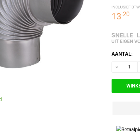
INCLUSIEF BTW
RDE
.
20
13
EN
HUIDIGE
AANTAL:
VOORRAAD:
VERLAAG 