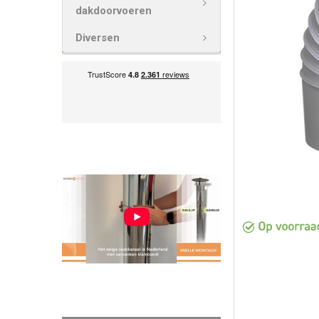
VOEG
dakdoorvoeren
GESELECTEE
TOE AAN
Diversen
WINKELWAG