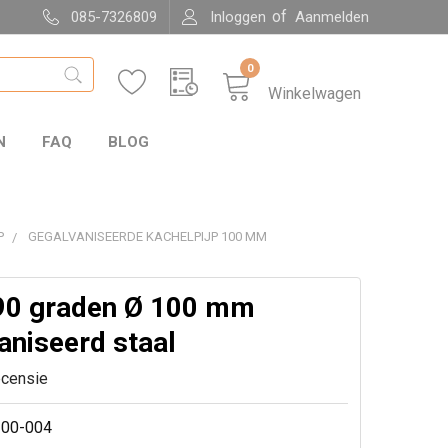
of
085-7326809
Inloggen
Aanmelden
0
Winkelwagen
N
FAQ
BLOG
P
GEGALVANISEERDE KACHELPIJP 100 MM
90 graden Ø 100 mm
aniseerd staal
ecensie
00-004