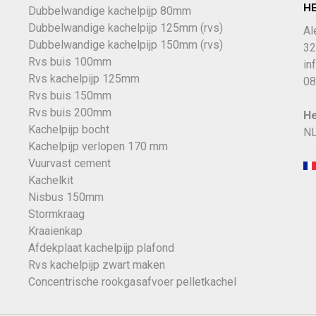
H
Dubbelwandige kachelpijp 80mm
Dubbelwandige kachelpijp 125mm (rvs)
Al
Dubbelwandige kachelpijp 150mm (rvs)
32
Rvs buis 100mm
in
Rvs kachelpijp 125mm
08
Rvs buis 150mm
Rvs buis 200mm
He
Kachelpijp bocht
NL
Kachelpijp verlopen 170 mm
Vuurvast cement
Kachelkit
Nisbus 150mm
Stormkraag
Kraaienkap
Afdekplaat kachelpijp plafond
Rvs kachelpijp zwart maken
Concentrische rookgasafvoer pelletkachel