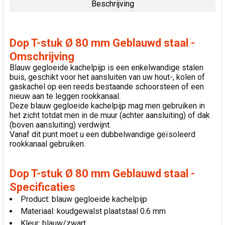
Beschrijving
SELECTEER
ALLES
Dop T-stuk Ø 80 mm Geblauwd staal -
VOEG
Omschrijving
GESELECTEERDE
Blauw gegloeide kachelpijp is een enkelwandige stalen
TOE AAN
buis, geschikt voor het aansluiten van uw hout-, kolen of
WINKELWAGEN
gaskachel op een reeds bestaande schoorsteen of een
nieuw aan te leggen rookkanaal.
Deze blauw gegloeide kachelpijp mag men gebruiken in
het zicht totdat men in de muur (achter aansluiting) of dak
(boven aansluiting) verdwijnt.
Vanaf dit punt moet u een dubbelwandige geïsoleerd
rookkanaal gebruiken.
Dop T-stuk Ø 80 mm Geblauwd staal -
Specificaties
Product: blauw gegloeide kachelpijp
Materiaal: koudgewalst plaatstaal 0.6 mm
Kleur: blauw/zwart