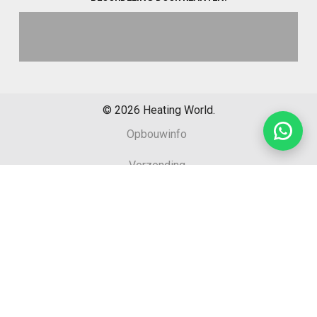
©
2026
Heating World.
Opbouwinfo
Verzending
Algemene voorwaarden
Sitemap
Retourformulier
Garantie