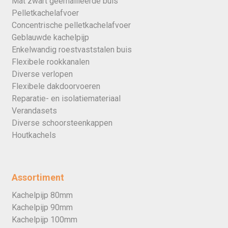
Mat zwart geëmailleerde buis
Pelletkachelafvoer
Concentrische pelletkachelafvoer
Geblauwde kachelpijp
Enkelwandig roestvaststalen buis
Flexibele rookkanalen
Diverse verlopen
Flexibele dakdoorvoeren
Reparatie- en isolatiemateriaal
Verandasets
Diverse schoorsteenkappen
Houtkachels
Assortiment
Kachelpijp 80mm
Kachelpijp 90mm
Kachelpijp 100mm