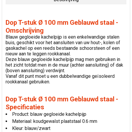
SELECTEER
ALLES
Dop T-stuk Ø 100 mm Geblauwd staal -
VOEG
Omschrijving
GESELECTEERDE
Blauw gegloeide kachelpijp is een enkelwandige stalen
TOE AAN
buis, geschikt voor het aansluiten van uw hout-, kolen of
WINKELWAGEN
gaskachel op een reeds bestaande schoorsteen of een
nieuw aan te leggen rookkanaal.
Deze blauw gegloeide kachelpijp mag men gebruiken in
het zicht totdat men in de muur (achter aansluiting) of dak
(boven aansluiting) verdwijnt.
Vanaf dit punt moet u een dubbelwandige geïsoleerd
rookkanaal gebruiken.
Dop T-stuk Ø 100 mm Geblauwd staal -
Specificaties
Product: blauw gegloeide kachelpijp
Materiaal: koudgewalst plaatstaal 0.6 mm
Kleur: blauw/zwart