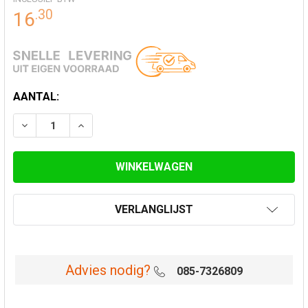
.
30
16
HUIDIGE
AANTAL:
VOORRAAD:
VERLAAG AANTAL VAN KLEMBAND FLEXIBEL Ø 180 MM
VERHOOG AANTAL VAN KLEMBAND FLEXIBEL
VERLANGLIJST
Advies nodig?
085-7326809