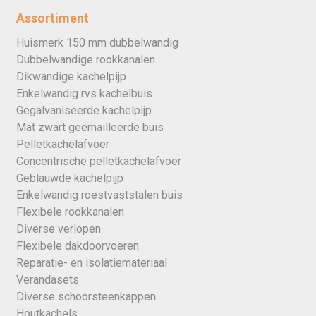
Assortiment
Huismerk 150 mm dubbelwandig
Dubbelwandige rookkanalen
Dikwandige kachelpijp
Enkelwandig rvs kachelbuis
Gegalvaniseerde kachelpijp
Mat zwart geëmailleerde buis
Pelletkachelafvoer
Concentrische pelletkachelafvoer
Geblauwde kachelpijp
Enkelwandig roestvaststalen buis
Flexibele rookkanalen
Diverse verlopen
Flexibele dakdoorvoeren
Reparatie- en isolatiemateriaal
Verandasets
Diverse schoorsteenkappen
Houtkachels