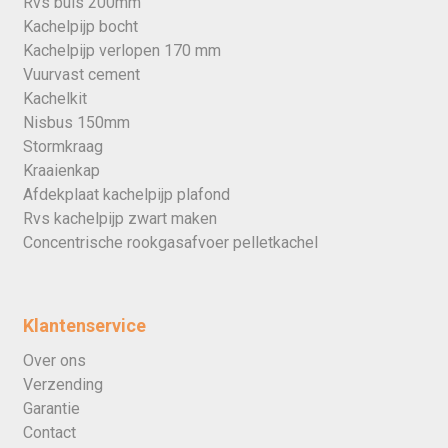
Rvs buis 200mm
Kachelpijp bocht
Kachelpijp verlopen 170 mm
Vuurvast cement
Kachelkit
Nisbus 150mm
Stormkraag
Kraaienkap
Afdekplaat kachelpijp plafond
Rvs kachelpijp zwart maken
Concentrische rookgasafvoer pelletkachel
Klantenservice
Over ons
Verzending
Garantie
Contact