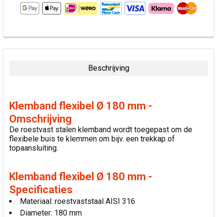
VAAK
SAMEN
GEKOCHT:
Beschrijving
SELECTEER
ALLES
Klemband flexibel Ø 180 mm -
VOEG
Omschrijving
GESELECTEERDE
De roestvast stalen klemband wordt toegepast om de
TOE AAN
flexibele buis te klemmen om bijv. een trekkap of
WINKELWAGEN
topaansluiting.
Klemband flexibel Ø 180 mm -
Specificaties
Materiaal: roestvaststaal AISI 316
Diameter: 180 mm