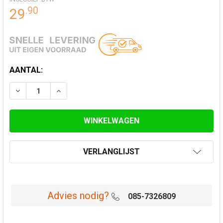
.
90
29
HUIDIGE
AANTAL:
VOORRAAD:
VERLAAG AANTAL VAN EW KOPPELSTUK FLEX-FLEX Ø 
VERHOOG AANTAL VAN EW KOPPELSTUK FLE
VERLANGLIJST
Advies nodig?
085-7326809