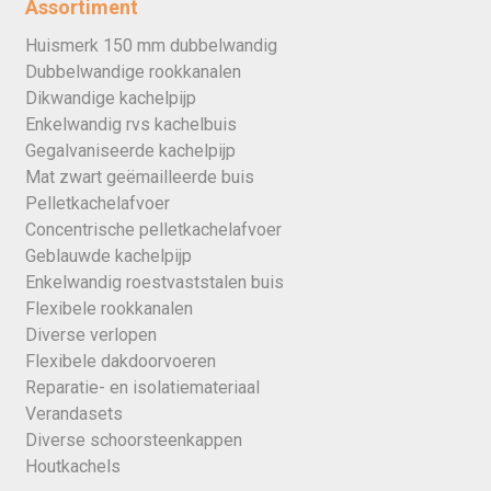
Assortiment
Huismerk 150 mm dubbelwandig
Dubbelwandige rookkanalen
Dikwandige kachelpijp
Enkelwandig rvs kachelbuis
Gegalvaniseerde kachelpijp
Mat zwart geëmailleerde buis
Pelletkachelafvoer
Concentrische pelletkachelafvoer
Geblauwde kachelpijp
Enkelwandig roestvaststalen buis
Flexibele rookkanalen
Diverse verlopen
Flexibele dakdoorvoeren
Reparatie- en isolatiemateriaal
Verandasets
Diverse schoorsteenkappen
Houtkachels