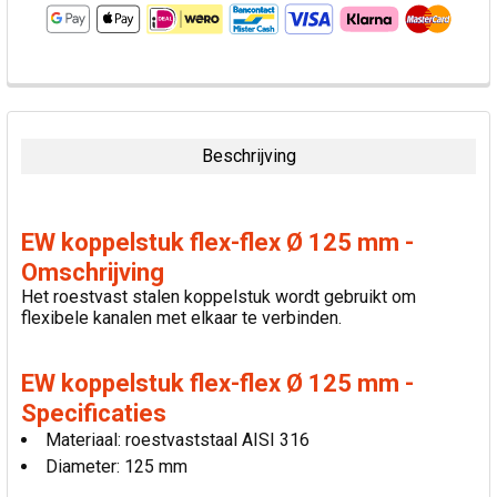
VAAK
SAMEN
GEKOCHT:
Beschrijving
SELECTEER
ALLES
EW koppelstuk flex-flex Ø 125 mm -
VOEG
Omschrijving
GESELECTEERDE
Het roestvast stalen koppelstuk wordt gebruikt om
TOE AAN
flexibele kanalen met elkaar te verbinden.
WINKELWAGEN
EW koppelstuk flex-flex Ø 125 mm -
Specificaties
Materiaal: roestvaststaal AISI 316
Diameter: 125 mm