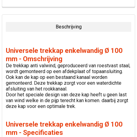
VAAK
SAMEN
GEKOCHT:
Beschrijving
SELECTEER
ALLES
Universele trekkap enkelwandig Ø 100
VOEG
mm - Omschrijving
GESELECTEERDE
De trekkap anti valwind, geproduceerd van roestvast staal,
TOE AAN
wordt gemonteerd op een afdekplaat of topaansluiting.
WINKELWAGEN
Ook kan de kap op een bestaand kanaal worden
gemonteerd. Deze trekkap zorgt voor een waterdichte
afsluiting van het rookkanaal.
Door het speciale design van deze kap heeft u geen last
van wind welke in de pijp terecht kan komen. daarbij zorgt
deze kap voor een optimale trek.
Universele trekkap enkelwandig Ø 100
mm - Specificaties