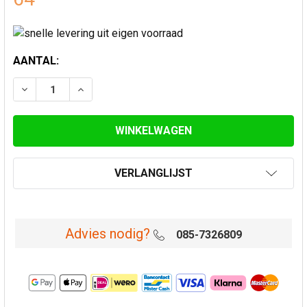
HUIDIGE
AANTAL:
VOORRAAD:
VERLAAG AANTAL VAN UNIVERSELE TREKKAP ENKELWA
VERHOOG AANTAL VAN UNIVERSELE TREKKA
VERLANGLIJST
Advies nodig?
085-7326809