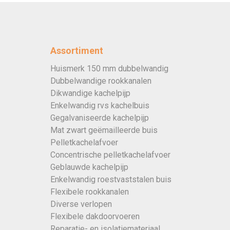
Assortiment
Huismerk 150 mm dubbelwandig
Dubbelwandige rookkanalen
Dikwandige kachelpijp
Enkelwandig rvs kachelbuis
Gegalvaniseerde kachelpijp
Mat zwart geëmailleerde buis
Pelletkachelafvoer
Concentrische pelletkachelafvoer
Geblauwde kachelpijp
Enkelwandig roestvaststalen buis
Flexibele rookkanalen
Diverse verlopen
Flexibele dakdoorvoeren
Reparatie- en isolatiemateriaal