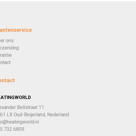
antenservice
er ons
rzending
rantie
ntact
ontact
EATINGWORLD
exander Bellstraat 11
61 LX Oud-Beijerland, Nederland
fo@heatingworld.nl
5 732 6809