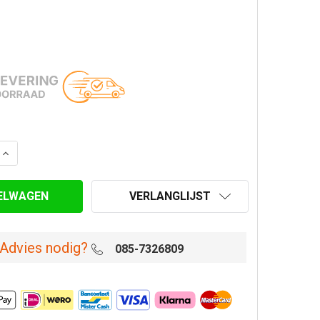
VERLAAG AANTAL VAN 
VERLANGLIJST
Advies nodig?
085-7326809