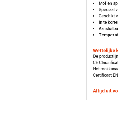
Mof en sp
Speciaal 
Geschikt 
In te kort
Aansluitb
Temperatu
Wettelijke
De productlij
CE Classific
Het rookkanaa
Certificaat E
Altijd uit 