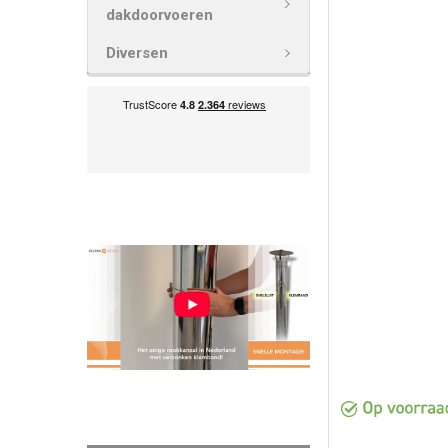
VOEG
dakdoorvoeren
GESELECTEE
TOE AAN
Diversen
WINKELWAG