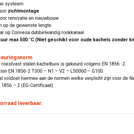
ie systeem
voor
zichtmontage
voor renovatie en nieuwbouw
en op de gewenste lengte
aar op Convesa dubbelwandig rookkanaal
ur max 500 °C (Niet geschikt voor oude kachels zonder ke
 keuringsnorm
n roestvast stalen kachelbuis is gekeurd volgens EN 1856 -2.
ation EN 1856-2 T300 – N1 – V2 – L50060 – G100.
l voldoet hiermee aan de normen welke verplicht zijn voor de N
N 1856 – 2 (EG-Certificaat)
voorraad leverbaar.