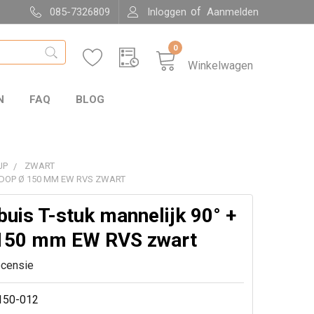
of
085-7326809
Inloggen
Aanmelden
0
Winkelwagen
N
FAQ
BLOG
JP
ZWART
 DOP Ø 150 MM EW RVS ZWART
uis T-stuk mannelijk 90° +
150 mm EW RVS zwart
ecensie
150-012