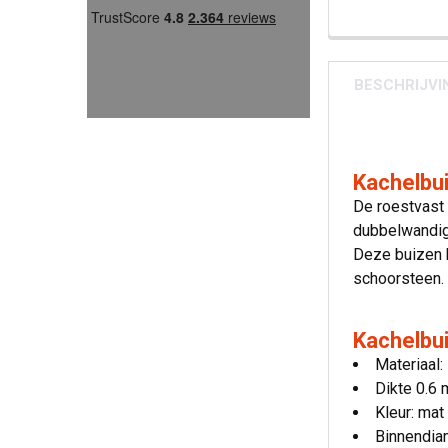
BESCHRIJVI
Kachelbui
De roestvast 
dubbelwandig
Deze buizen k
schoorsteen.
Kachelbui
Materiaal:
Dikte 0.6
Kleur: mat
Binnendia