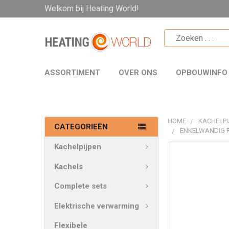
Welkom bij Heating World!
ASSORTIMENT
OVER ONS
OPBOUWINFO
HOME
KACHELPI
CATEGORIEËN
ENKELWANDIG 
Kachelpijpen
VAAK
SAMEN
Kachels
GEKOCHT:
Complete sets
SELECTEER
Elektrische verwarming
ALLES
Flexibele