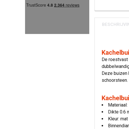
BESCHRIJVI
Kachelbu
De roestvast 
dubbelwandig
Deze buizen k
schoorsteen.
Kachelbui
Materiaal:
Dikte 0.6
Kleur: mat
Binnendia