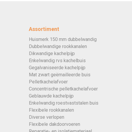
Assortiment
Huismerk 150 mm dubbelwandig
Dubbelwandige rookkanalen
Dikwandige kachelpijp
Enkelwandig rvs kachelbuis
Gegalvaniseerde kachelpijp
Mat zwart geëmailleerde buis
Pelletkachelafvoer
Concentrische pelletkachelafvoer
Geblauwde kachelpijp
Enkelwandig roestvaststalen buis
Flexibele rookkanalen
Diverse verlopen
Flexibele dakdoorvoeren
Reparatie- en isolatiemateriaal