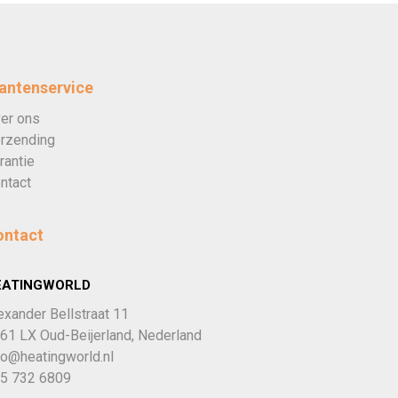
antenservice
er ons
rzending
rantie
ntact
ontact
EATINGWORLD
exander Bellstraat 11
61 LX Oud-Beijerland, Nederland
fo@heatingworld.nl
5 732 6809