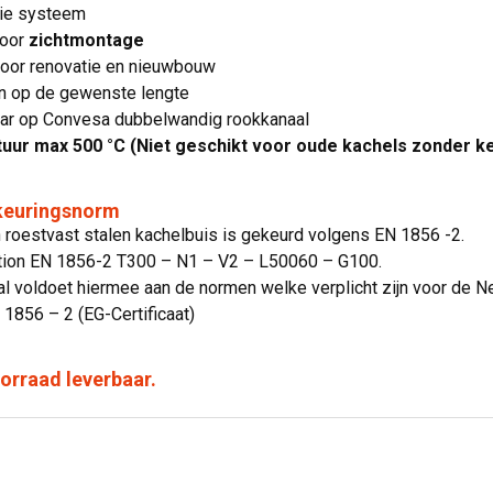
ie systeem
voor
zichtmontage
voor renovatie en nieuwbouw
en op de gewenste lengte
aar op Convesa dubbelwandig rookkanaal
ur max 500 °C (Niet geschikt voor oude kachels zonder ke
 keuringsnorm
n roestvast stalen kachelbuis is gekeurd volgens EN 1856 -2.
ation EN 1856-2 T300 – N1 – V2 – L50060 – G100.
l voldoet hiermee aan de normen welke verplicht zijn voor de N
N 1856 – 2 (EG-Certificaat)
voorraad leverbaar.