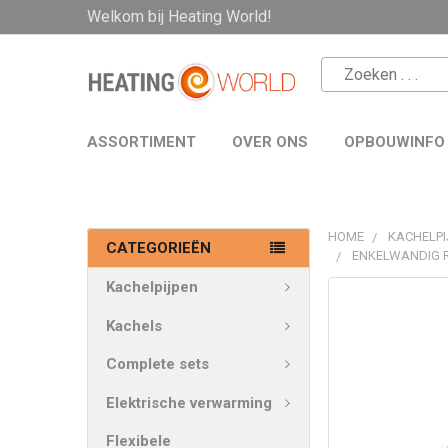
Welkom bij Heating World!
ASSORTIMENT
OVER ONS
OPBOUWINFO
HOME
KACHELPI
CATEGORIEËN
ENKELWANDIG 
Kachelpijpen
VAAK
SAMEN
Kachels
GEKOCHT:
Complete sets
SELECTEER
Elektrische verwarming
ALLES
Flexibele