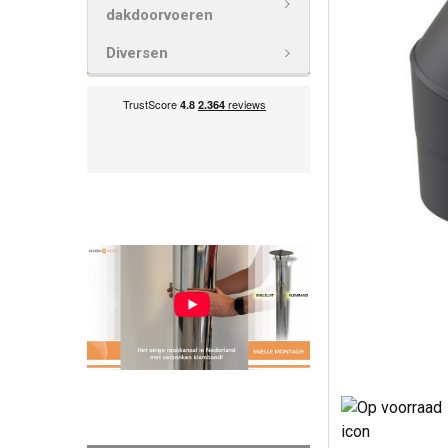
VOEG
dakdoorvoeren
GESELECTEE
TOE AAN
Diversen
WINKELWAG