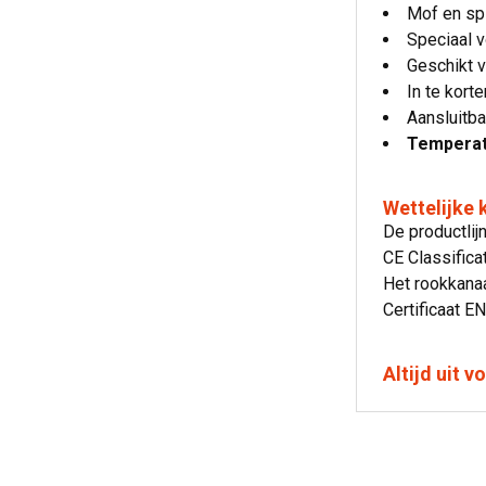
Mof en sp
Speciaal 
Geschikt 
In te kort
Aansluitb
Temperatu
Wettelijke
De productlij
CE Classific
Het rookkanaa
Certificaat E
Altijd uit 