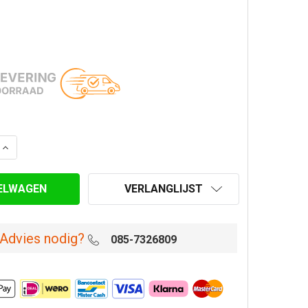
AANTAL VAN KACHELBUIS BOCHT 90° Ø 125 MM EW RVS Z
VERHOOG AANTAL VAN KACHELBUIS BOCHT 90° Ø 125 MM
VERLANGLIJST
Advies nodig?
085-7326809