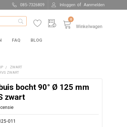
of
085-7326809
Inloggen
Aanmelden
0
Winkelwagen
N
FAQ
BLOG
JP
ZWART
 RVS ZWART
buis bocht 90° Ø 125 mm
 zwart
ecensie
125-011