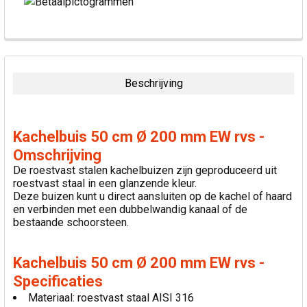
VAAK
SAMEN
GEKOCHT:
Beschrijving
SELECTEER
ALLES
Kachelbuis 50 cm Ø 200 mm EW rvs -
VOEG
Omschrijving
GESELECTEERDE
De roestvast stalen kachelbuizen zijn geproduceerd uit
TOE AAN
roestvast staal in een glanzende kleur.
WINKELWAGEN
Deze buizen kunt u direct aansluiten op de kachel of haard
en verbinden met een dubbelwandig kanaal of de
bestaande schoorsteen.
Kachelbuis 50 cm Ø 200 mm EW rvs -
Specificaties
Materiaal: roestvast staal AISI 316