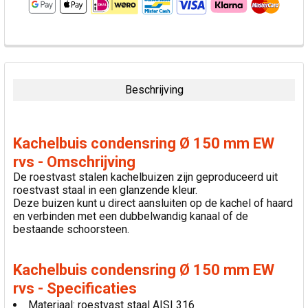
VAAK
SAMEN
GEKOCHT:
Beschrijving
SELECTEER
ALLES
Kachelbuis condensring Ø 150 mm EW
VOEG
rvs - Omschrijving
GESELECTEERDE
De roestvast stalen kachelbuizen zijn geproduceerd uit
TOE AAN
roestvast staal in een glanzende kleur.
WINKELWAGEN
Deze buizen kunt u direct aansluiten op de kachel of haard
en verbinden met een dubbelwandig kanaal of de
bestaande schoorsteen.
Kachelbuis condensring Ø 150 mm EW
rvs - Specificaties
Materiaal: roestvast staal AISI 316