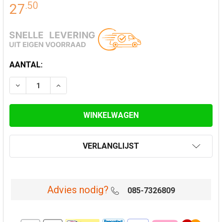
.
50
27
HUIDIGE
AANTAL:
VOORRAAD:
VERLAAG AANTAL VAN KACHELBUIS CONDENSRING Ø 
VERHOOG AANTAL VAN KACHELBUIS CONDE
VERLANGLIJST
Advies nodig?
085-7326809