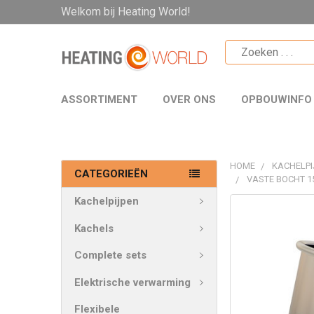
Welkom bij Heating World!
ASSORTIMENT
OVER ONS
OPBOUWINFO
HOME
KACHELPI
CATEGORIEËN
VASTE BOCHT 1
Kachelpijpen
VAAK
SAMEN
Kachels
GEKOCHT:
Complete sets
SELECTEER
Elektrische verwarming
ALLES
Flexibele