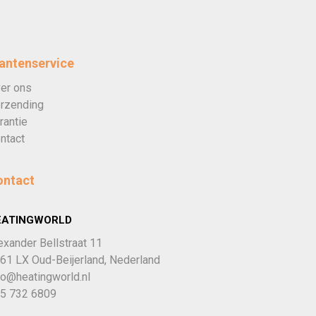
antenservice
er ons
rzending
rantie
ntact
ontact
EATINGWORLD
exander Bellstraat 11
61 LX Oud-Beijerland, Nederland
fo@heatingworld.nl
5 732 6809