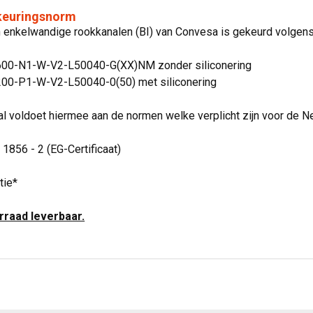
 keuringsnorm
jn enkelwandige rookkanalen (BI) van Convesa is gekeurd volge
600-N1-W-V2-L50040-G(XX)NM zonder siliconering
00-P1-W-V2-L50040-0(50) met siliconering
l voldoet hiermee aan de normen welke verplicht zijn voor de N
 1856 - 2 (EG-Certificaat)
tie*
orraad leverbaar.