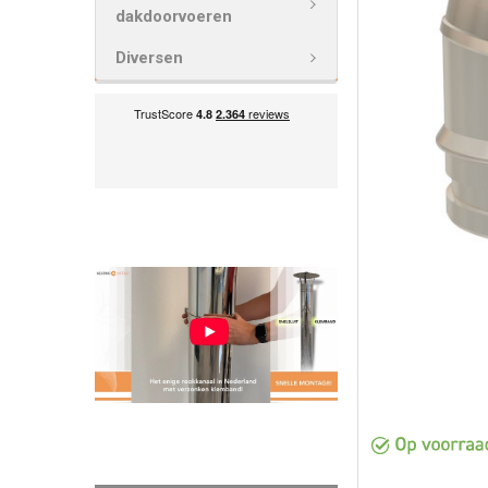
VOEG
dakdoorvoeren
GESELECTEE
TOE AAN
Diversen
WINKELWAG