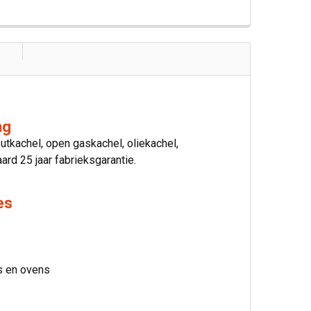
ng
utkachel, open gaskachel, oliekachel,
rd 25 jaar fabrieksgarantie.
es
ls en ovens