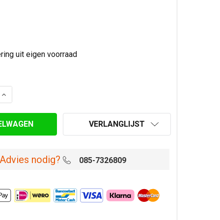
AANTAL VAN VASTE BOCHT 15° Ø 80 MM ENKELWANDIG RV
VERHOOG AANTAL VAN VASTE BOCHT 15° Ø 80 MM ENKEL
VERLANGLIJST
Advies nodig?
085-7326809