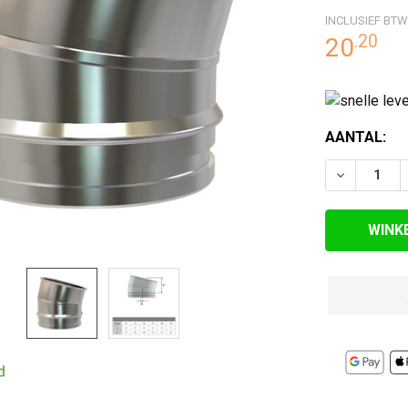
INCLUSIEF BTW
RDE
.
20
20
EN
HUIDIGE
AANTAL:
VOORRAAD:
VERLAAG 