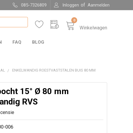
of
085-7326809
Inloggen
Aanmelden
0
Winkelwagen
N
FAQ
BLOG
AAL
ENKELWANDIG ROESTVASTSTALEN BUIS 80 MM
bocht 15° Ø 80 mm
andig RVS
ecensie
80-006