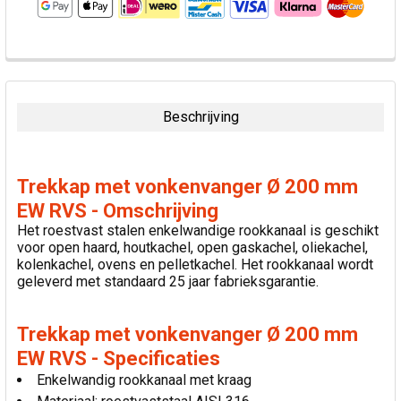
VAAK
SAMEN
GEKOCHT:
Beschrijving
SELECTEER
ALLES
Trekkap met vonkenvanger Ø 200 mm
VOEG
EW RVS - Omschrijving
GESELECTEERDE
Het roestvast stalen enkelwandige rookkanaal is geschikt
TOE AAN
voor open haard, houtkachel, open gaskachel, oliekachel,
WINKELWAGEN
kolenkachel, ovens en pelletkachel. Het rookkanaal wordt
geleverd met standaard 25 jaar fabrieksgarantie.
Trekkap met vonkenvanger Ø 200 mm
EW RVS - Specificaties
Enkelwandig rookkanaal met kraag