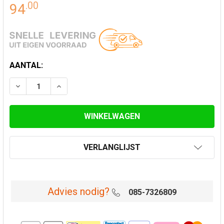
.
00
94
HUIDIGE
AANTAL:
VOORRAAD:
VERLAAG AANTAL VAN TREKKAP MET VONKENVANGER 
VERHOOG AANTAL VAN TREKKAP MET VONK
VERLANGLIJST
Advies nodig?
085-7326809