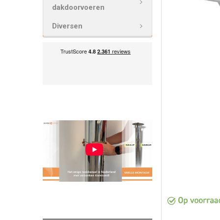
VOEG
dakdoorvoeren
GESELECTEE
TOE AAN
Diversen
WINKELWAG