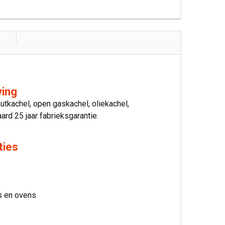
ving
utkachel, open gaskachel, oliekachel,
rd 25 jaar fabrieksgarantie.
ties
ls en ovens