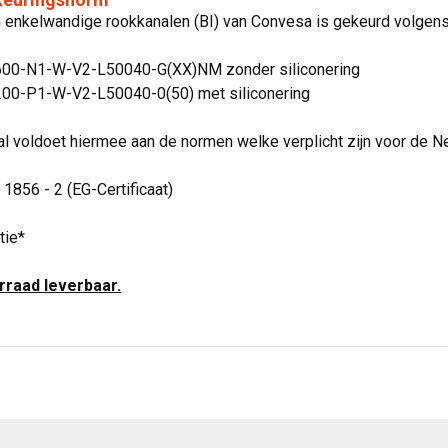
jn enkelwandige rookkanalen (BI) van Convesa is gekeurd volge
600-N1-W-V2-L50040-G(XX)NM zonder siliconering
00-P1-W-V2-L50040-0(50) met siliconering
l voldoet hiermee aan de normen welke verplicht zijn voor de N
 1856 - 2 (EG-Certificaat)
tie*
orraad leverbaar.