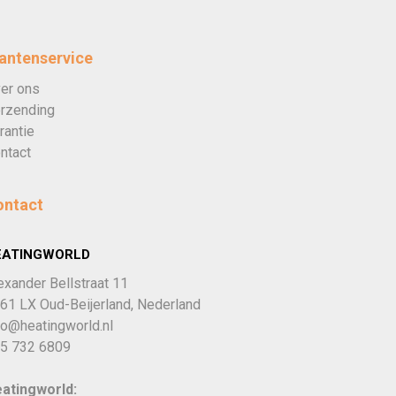
antenservice
er ons
rzending
rantie
ntact
ontact
EATINGWORLD
exander Bellstraat 11
61 LX Oud-Beijerland, Nederland
fo@heatingworld.nl
5 732 6809
atingworld: