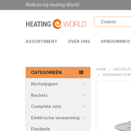
Welkom bij Heating World!
ASSORTIMENT
OVER ONS
OPBOUWINFO
HOME
KACHELPI
CATEGORIEËN
REGENKAP (CHI
Kachelpijpen
VAAK
SAMEN
Kachels
GEKOCHT:
Complete sets
SELECTEER
Elektrische verwarming
ALLES
Flexibele