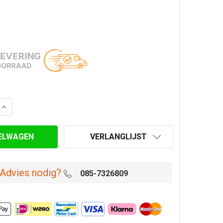
ANTAL VAN REGENKAP (CHINESE KAP) Ø 200 MM ENKELWA
VERHOOG AANTAL VAN REGENKAP (CHINESE KAP) Ø 200 
VERLANGLIJST
Advies nodig?
085-7326809