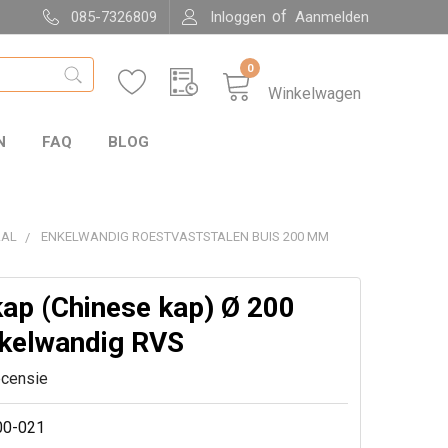
of
085-7326809
Inloggen
Aanmelden
0
Winkelwagen
N
FAQ
BLOG
AAL
ENKELWANDIG ROESTVASTSTALEN BUIS 200 MM
ap (Chinese kap) Ø 200
kelwandig RVS
ecensie
00-021