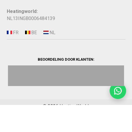
Heatingworld:
NL13INGB0006484139
BEOORDELING DOOR KLANTEN:
©
2026
Heating World.
Opbouwinfo
Verzending