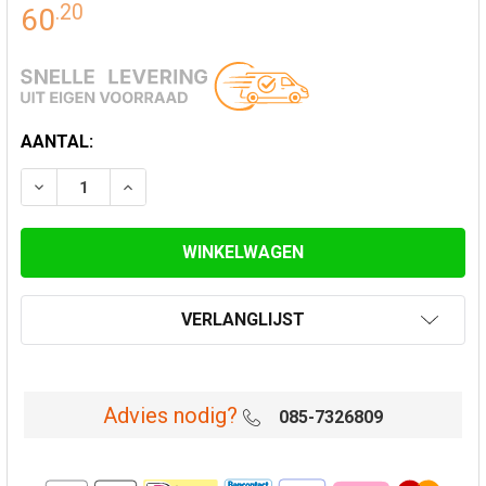
.
20
60
HUIDIGE
AANTAL:
VOORRAAD:
VERLAAG AANTAL VAN TELESCOOPLENGTE 25-45 CM Ø
VERHOOG AANTAL VAN TELESCOOPLENGTE 2
VERLANGLIJST
Advies nodig?
085-7326809