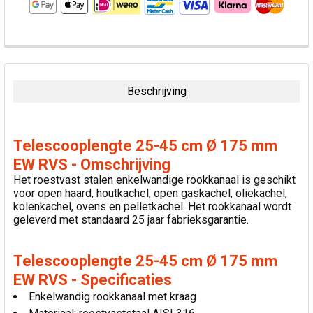
VAAK
SAMEN
GEKOCHT:
Beschrijving
SELECTEER
ALLES
Telescooplengte 25-45 cm Ø 175 mm
VOEG
EW RVS - Omschrijving
GESELECTEERDE
Het roestvast stalen enkelwandige rookkanaal is geschikt
TOE AAN
voor open haard, houtkachel, open gaskachel, oliekachel,
WINKELWAGEN
kolenkachel, ovens en pelletkachel. Het rookkanaal wordt
geleverd met standaard 25 jaar fabrieksgarantie.
Telescooplengte 25-45 cm Ø 175 mm
EW RVS - Specificaties
Enkelwandig rookkanaal met kraag