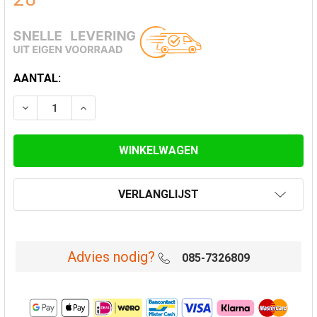
HUIDIGE
AANTAL:
VOORRAAD:
VERLAAG AANTAL VAN CONISCH EINDSTUK Ø 125 MM 
VERHOOG AANTAL VAN CONISCH EINDSTUK 
VERLANGLIJST
Advies nodig?
085-7326809