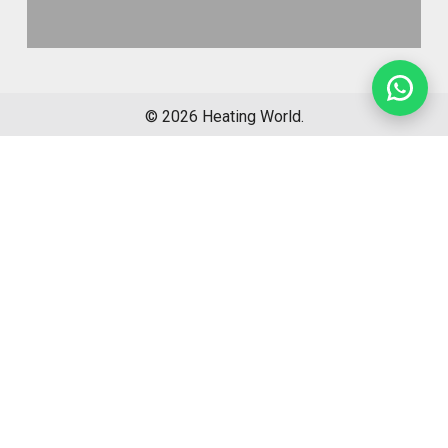
©
2026
Heating World.
Opbouwinfo
Verzending
Algemene voorwaarden
Sitemap
Retourformulier
Garantie