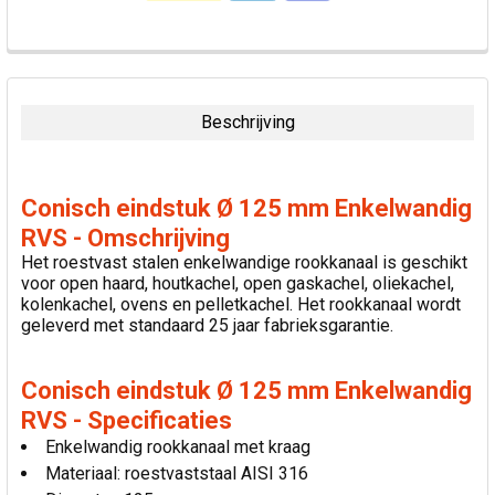
VAAK
SAMEN
GEKOCHT:
Beschrijving
SELECTEER
ALLES
Conisch eindstuk Ø 125 mm Enkelwandig
VOEG
RVS - Omschrijving
GESELECTEERDE
Het roestvast stalen enkelwandige rookkanaal is geschikt
TOE AAN
voor open haard, houtkachel, open gaskachel, oliekachel,
WINKELWAGEN
kolenkachel, ovens en pelletkachel. Het rookkanaal wordt
geleverd met standaard 25 jaar fabrieksgarantie.
Conisch eindstuk Ø 125 mm Enkelwandig
RVS - Specificaties
Enkelwandig rookkanaal met kraag
Materiaal: roestvaststaal AISI 316