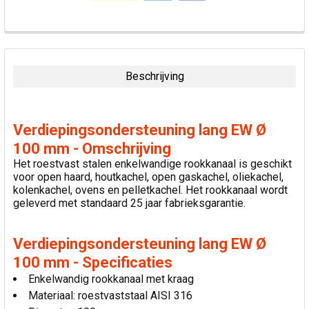
VAAK
SAMEN
GEKOCHT:
Beschrijving
SELECTEER
ALLES
Verdiepingsondersteuning lang EW Ø
VOEG
100 mm - Omschrijving
GESELECTEERDE
Het roestvast stalen enkelwandige rookkanaal is geschikt
TOE AAN
voor open haard, houtkachel, open gaskachel, oliekachel,
WINKELWAGEN
kolenkachel, ovens en pelletkachel. Het rookkanaal wordt
geleverd met standaard 25 jaar fabrieksgarantie.
Verdiepingsondersteuning lang EW Ø
100 mm - Specificaties
Enkelwandig rookkanaal met kraag
Materiaal: roestvaststaal AISI 316