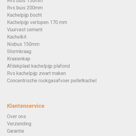
Rvs buis 150mm
Rvs buis 200mm
Kachelpijp bocht
Kachelpijp verlopen 170 mm
Vuurvast cement
Kachelkit
Nisbus 150mm
Stormkraag
Kraaienkap
Afdekplaat kachelpijp plafond
Rvs kachelpijp zwart maken
Concentrische rookgasafvoer pelletkachel
Klantenservice
Over ons
Verzending
Garantie