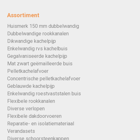
Assortiment
Huismerk 150 mm dubbelwandig
Dubbelwandige rookkanalen
Dikwandige kachelpijp
Enkelwandig rvs kachelbuis
Gegalvaniseerde kachelpijp
Mat zwart geëmailleerde buis
Pelletkachelafvoer
Concentrische pelletkachelafvoer
Geblauwde kachelpijp
Enkelwandig roestvaststalen buis
Flexibele rookkanalen
Diverse verlopen
Flexibele dakdoorvoeren
Reparatie- en isolatiemateriaal
Verandasets
Diverse schoorsteenkappen