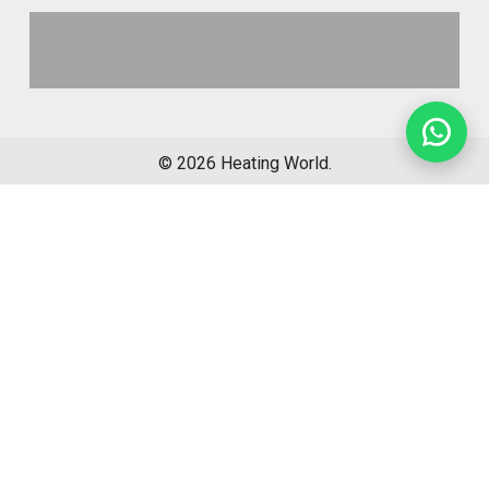
©
2026
Heating World.
Opbouwinfo
Verzending
Algemene voorwaarden
Sitemap
Retourformulier
Garantie