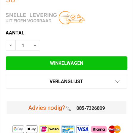
HUIDIGE
AANTAL:
VOORRAAD:
VERLAAG AANTAL VAN VERDIEPINGSONDERSTEUNING L
VERHOOG AANTAL VAN VERDIEPINGSONDER
VERLANGLIJST
Advies nodig?
085-7326809