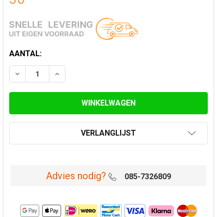
HUIDIGE
AANTAL:
VOORRAAD:
VERLAAG AANTAL VAN DOP MET CONDENSAFVOER Ø 1
VERHOOG AANTAL VAN DOP MET CONDENSA
VERLANGLIJST
Advies nodig?
085-7326809