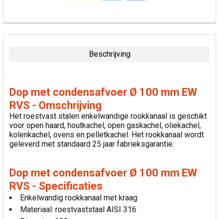
VAAK
SAMEN
GEKOCHT:
Beschrijving
SELECTEER
ALLES
Dop met condensafvoer Ø 100 mm EW
VOEG
RVS - Omschrijving
GESELECTEERDE
Het roestvast stalen enkelwandige rookkanaal is geschikt
TOE AAN
voor open haard, houtkachel, open gaskachel, oliekachel,
WINKELWAGEN
kolenkachel, ovens en pelletkachel. Het rookkanaal wordt
geleverd met standaard 25 jaar fabrieksgarantie.
Dop met condensafvoer Ø 100 mm EW
RVS - Specificaties
Enkelwandig rookkanaal met kraag
Materiaal: roestvaststaal AISI 316