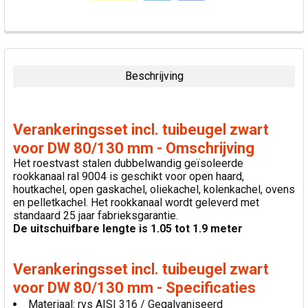
VAAK
SAMEN
GEKOCHT:
Beschrijving
SELECTEER
ALLES
Verankeringsset incl. tuibeugel zwart
VOEG
voor DW 80/130 mm - Omschrijving
GESELECTEERDE
Het roestvast stalen dubbelwandig geïsoleerde
TOE AAN
rookkanaal ral 9004 is geschikt voor open haard,
WINKELWAGEN
houtkachel, open gaskachel, oliekachel, kolenkachel, ovens
en pelletkachel. Het rookkanaal wordt geleverd met
standaard 25 jaar fabrieksgarantie.
De uitschuifbare lengte is 1.05 tot 1.9 meter
Verankeringsset incl. tuibeugel zwart
voor DW 80/130 mm - Specificaties
Materiaal: rvs AISI 316 / Gegalvaniseerd