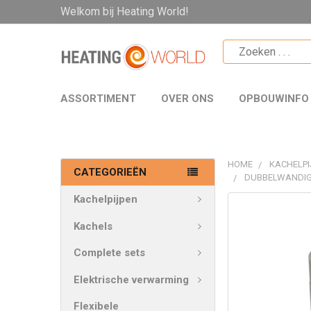
Welkom bij Heating World!
ASSORTIMENT
OVER ONS
OPBOUWINFO
HOME
KACHELPI
CATEGORIEËN
DUBBELWANDIG
Kachelpijpen
VAAK
SAMEN
Kachels
GEKOCHT:
Complete sets
SELECTEER
Elektrische verwarming
ALLES
Flexibele