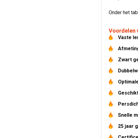
Onder het ta
Voordelen 
Vaste le
Afmetin
Zwart g
Dubbelw
Optimale
Geschik
Persdich
Snelle 
25 jaar 
Certific