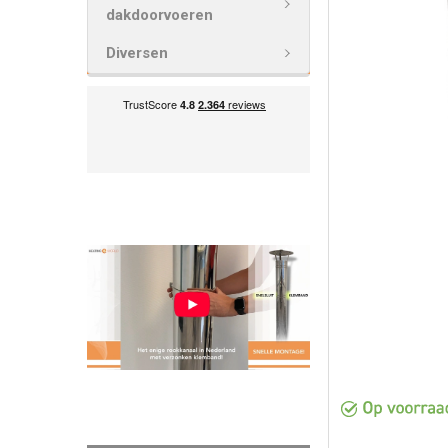
VOEG
dakdoorvoeren
GESELECTEE
TOE AAN
Diversen
WINKELWAG