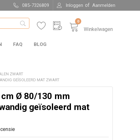
of
085-7326809
Inloggen
Aanmelden
0
Winkelwagen
N
FAQ
BLOG
ALEN ZWART
WANDIG GEÏSOLEERD MAT ZWART
5 cm Ø 80/130 mm
wandig geïsoleerd mat
ecensie