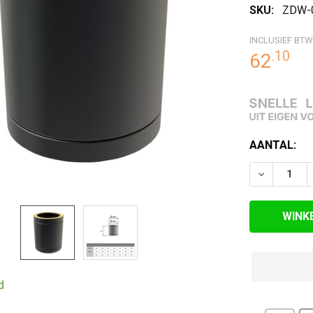
SKU:
ZDW-
RDE
EN
INCLUSIEF BTW
.
10
62
HUIDIGE
AANTAL:
VOORRAAD:
VERLAAG 