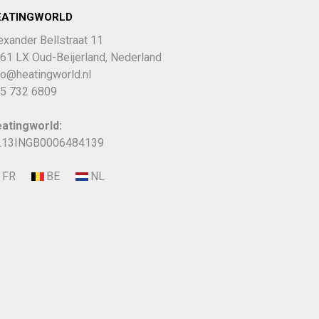
EATINGWORLD
exander Bellstraat 11
61 LX Oud-Beijerland, Nederland
fo@heatingworld.nl
5 732 6809
atingworld:
13INGB0006484139