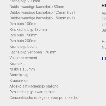
Kachelpijp 200mm
H
Dubbelwandige kachelpijp 80mm
Dubbelwandige kachelpijp 125mm (rvs)
Al
Dubbelwandige kachelpijp 150mm (rvs)
32
Rvs buis 100mm
in
Rvs kachelpijp 125mm
08
Rvs buis 150mm
Rvs buis 200mm
He
Kachelpijp bocht
NL
Kachelpijp verlopen 170 mm
Vuurvast cement
Kachelkit
Nisbus 150mm
Stormkraag
Kraaienkap
Afdekplaat kachelpijp plafond
Rvs kachelpijp zwart maken
Concentrische rookgasafvoer pelletkachel