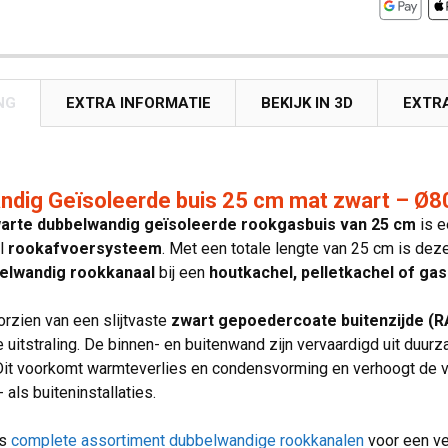
NG
EXTRA INFORMATIE
BEKIJK IN 3D
EXTR
ndig Geïsoleerde buis 25 cm mat zwart – Ø
arte dubbelwandig geïsoleerde rookgasbuis van 25 cm
is e
el
rookafvoersysteem
. Met een totale lengte van 25 cm is dez
elwandig rookkanaal
bij een
houtkachel, pelletkachel of ga
orzien van een slijtvaste
zwart gepoedercoate buitenzijde (
uitstraling. De binnen- en buitenwand zijn vervaardigd uit duur
 Dit voorkomt warmteverlies en condensvorming en verhoogt de ve
 als buiteninstallaties.
ns
complete assortiment dubbelwandige rookkanalen
voor een vei