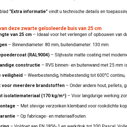
bblad
"Extra informatie"
vindt u technische details en toepassi
van deze zwarte geïsoleerde buis van 25 cm
ngte van 25 cm
– Ideaal voor het verlengen of opbouwen van d
gen
– Binnendiameter: 80 mm, buitendiameter: 130 mm.
epoedercoat (RAL9004)
– Slijtvaste matte coating met moderne
andige constructie
– RVS binnen- en buitenwand met 25 mm iso
 veiligheid
– Weerbestendig, hittebestendig tot 600°C continu,
t voor meerdere brandstoffen
– Onder andere hout, pellets, ga
t isolatiemateriaal (170 kg/m³)
– Voor langdurige werking zon
montage
– Met stevige verzonken klemband voor rookdichte kop
garantie
– Op fabricage- en materiaalfouten.
ering
– Voldoet aan EN 1856-1 en werkdruk tot 200 Pascal. Voll