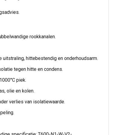
ngsadvies.
ubbelwandige rookkanalen.
 uitstraling, hittebestendig en onderhoudsarm.
latie tegen hitte en condens.
 1000°C piek.
s, olie en kolen.
der verlies van isolatiewaarde.
peling.
edige specificatie: T600-N1-W-V2-