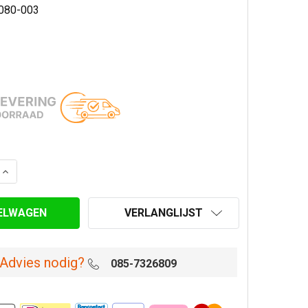
080-003
AANTAL VAN PIJP 25 CM Ø 80/130 MM DUBBELWANDIG GE
VERHOOG AANTAL VAN PIJP 25 CM Ø 80/130 MM DUBBEL
VERLANGLIJST
Advies nodig?
085-7326809