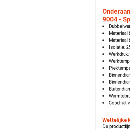
Onderaans
9004 - Sp
Dubbelwan
Materiaal 
Materiaal 
Isolatie:
Werkdruk:
Werktempe
Piektempe
Binnendia
Binnendia
Buitendia
Warmtebru
Geschikt v
Wettelijke
De productli