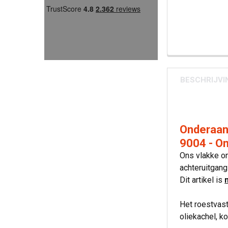
BESCHRIJVI
Onderaans
9004 - Om
Ons vlakke on
achteruitgan
Dit artikel is
Het roestvast
oliekachel, k