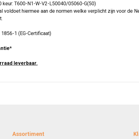
00 keur: T600-N1-W-V2-L50040/05060-G(50)
l voldoet hiermee aan de normen welke verplicht zijn voor de N
t.
N 1856-1 (EG-Certificaat)
antie*
orraad leverbaar.
Assortiment
Kl