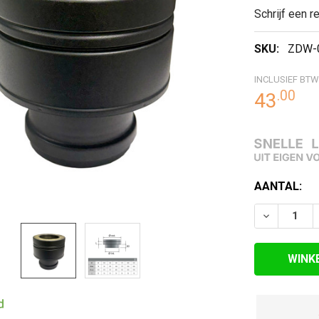
Schrijf een r
RDE
SKU:
ZDW-
EN
INCLUSIEF BTW
.
00
43
HUIDIGE
AANTAL:
VOORRAAD:
VERLAAG 