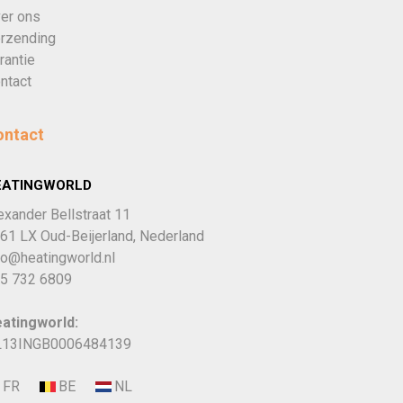
er ons
rzending
rantie
ntact
ontact
EATINGWORLD
exander Bellstraat 11
61 LX Oud-Beijerland, Nederland
fo@heatingworld.nl
5 732 6809
atingworld:
13INGB0006484139