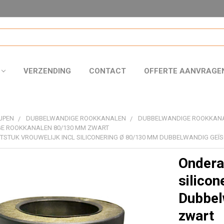
VERZENDING
CONTACT
OFFERTE AANVRAGE
JPEN
DUBBELWANDIGE ROOKKANALEN
DUBBELWANDIGE ROOKKAN
E ROOKKANALEN 80/130 MM ZWART
STUK VROUWELIJK INCL SILICONERING Ø 80/130 MM DUBBELWANDIG GEÏ
Onderaa
silico
Dubbel
zwart