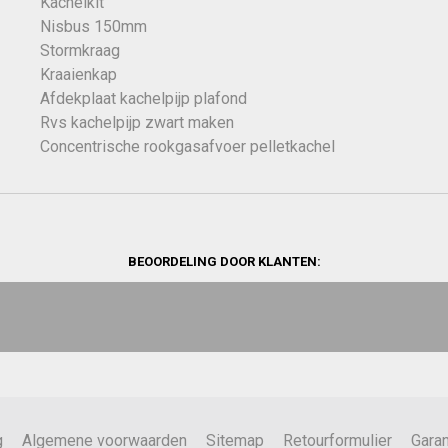
Kachelkit
Nisbus 150mm
Stormkraag
Kraaienkap
Afdekplaat kachelpijp plafond
Rvs kachelpijp zwart maken
Concentrische rookgasafvoer pelletkachel
BEOORDELING DOOR KLANTEN:
g
Algemene voorwaarden
Sitemap
Retourformulier
Garan