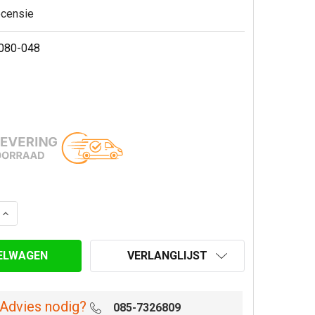
ecensie
080-048
AANTAL VAN ONDERAANSLUITSTUK VROUWELIJK INCL SILI
VERHOOG AANTAL VAN ONDERAANSLUITSTUK VROUWELIJK 
VERLANGLIJST
Advies nodig?
085-7326809