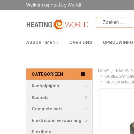
Welkom bij Heating World!
ASSORTIMENT
OVER ONS
OPBOUWINFO
HOME
KACHELPI
CATEGORIEËN
DUBBELWANDIG
ONDERAANSLUIT
Kachelpijpen
VAAK
Kachels
SAMEN
GEKOCHT:
Complete sets
Elektrische verwarming
SELECTEER
ALLES
Flexibele