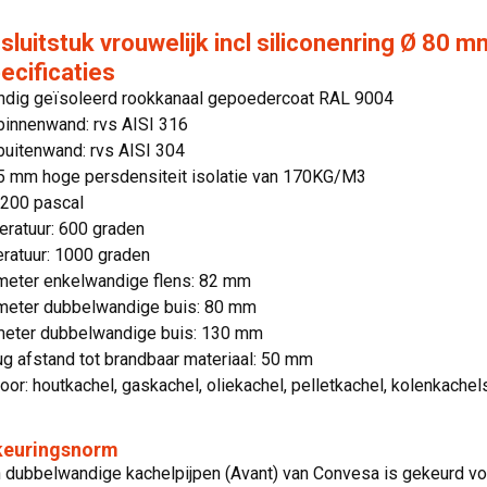
luitstuk vrouwelijk incl siliconenring Ø 80
ecificaties
dig geïsoleerd rookkanaal gepoedercoat RAL 9004
binnenwand: rvs AISI 316
buitenwand: rvs AISI 304
 25 mm hoge persdensiteit isolatie van 170KG/M3
 200 pascal
ratuur: 600 graden
ratuur: 1000 graden
meter enkelwandige flens: 82 mm
meter dubbelwandige buis: 80 mm
meter dubbelwandige buis: 130 mm
g afstand tot brandbaar materiaal: 50 mm
oor: houtkachel, gaskachel, oliekachel, pelletkachel, kolenkachel
 keuringsnorm
jn dubbelwandige kachelpijpen (Avant) van Convesa is gekeurd 