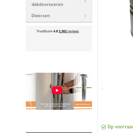
dakdoorvoeren
VOEG
GESELECTEE
Diversen
TOE AAN
WINKELWAG