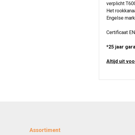
verplicht T6
Het rookkanaa
Engelse mark
Certificaat E
*25 jaar gar
Altijd uit vo
Assortiment