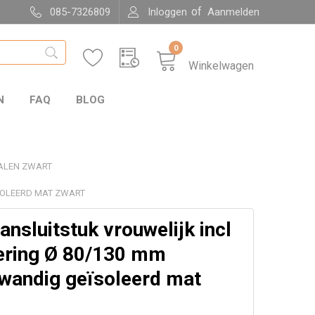
of
085-7326809
Inloggen
Aanmelden
0
Winkelwagen
N
FAQ
BLOG
ALEN ZWART
SOLEERD MAT ZWART
nsluitstuk vrouwelijk incl
nering Ø 80/130 mm
wandig geïsoleerd mat