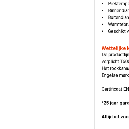
Piektempe
Binnendia
Buitendia
Warmtebru
Geschikt v
Wettelijke
De productli
verplicht T6
Het rookkanaa
Engelse mark
Certificaat E
*25 jaar gar
Altijd uit vo