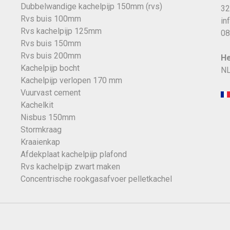
Dubbelwandige kachelpijp 150mm (rvs)
32
Rvs buis 100mm
in
Rvs kachelpijp 125mm
08
Rvs buis 150mm
Rvs buis 200mm
He
Kachelpijp bocht
NL
Kachelpijp verlopen 170 mm
Vuurvast cement
Kachelkit
Nisbus 150mm
Stormkraag
Kraaienkap
Afdekplaat kachelpijp plafond
Rvs kachelpijp zwart maken
Concentrische rookgasafvoer pelletkachel