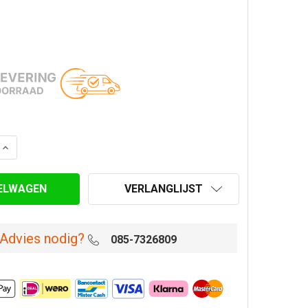
AANTAL VAN VLOERSTEUN MET DRAIN Ø 200/250 MM DUBB
VERHOOG AANTAL VAN VLOERSTEUN MET DRAIN Ø 200/25
VERLANGLIJST
Advies nodig?
085-7326809