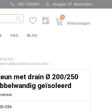
of
085-7326809
Inloggen
Aanmelden
0
Winkelwagen
N
FAQ
BLOG
ALEN RVS
 MM DUBBELWANDIG GEÏSOLEERD
teun met drain Ø 200/250
belwandig geïsoleerd
ecensie
00-036