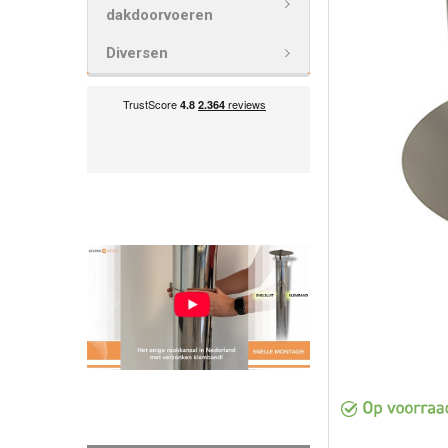
VOEG
dakdoorvoeren
GESELECTEE
TOE AAN
Diversen
WINKELWAG