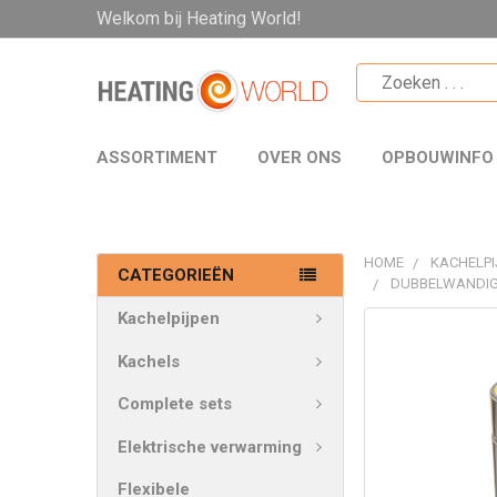
Welkom bij Heating World!
ASSORTIMENT
OVER ONS
OPBOUWINFO
HOME
KACHELPI
CATEGORIEËN
DUBBELWANDIG
Kachelpijpen
VAAK
SAMEN
Kachels
GEKOCHT:
Complete sets
SELECTEER
Elektrische verwarming
ALLES
Flexibele