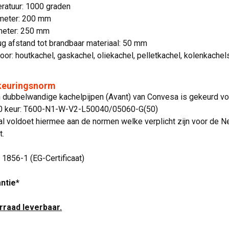
ratuur: 1000 graden
meter: 200 mm
meter: 250 mm
g afstand tot brandbaar materiaal: 50 mm
oor: houtkachel, gaskachel, oliekachel, pelletkachel, kolenkachel
 keuringsnorm
jn dubbelwandige kachelpijpen (Avant) van Convesa is gekeurd 
00 keur: T600-N1-W-V2-L50040/05060-G(50)
l voldoet hiermee aan de normen welke verplicht zijn voor de N
t.
N 1856-1 (EG-Certificaat)
antie*
orraad leverbaar.