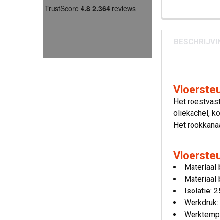
BESCHRIJVI
Vloerste
Het roestvast
oliekachel, k
Het rookkanaa
Vloersteu
Materiaal 
Materiaal 
Isolatie: 
Werkdruk:
Werktempe