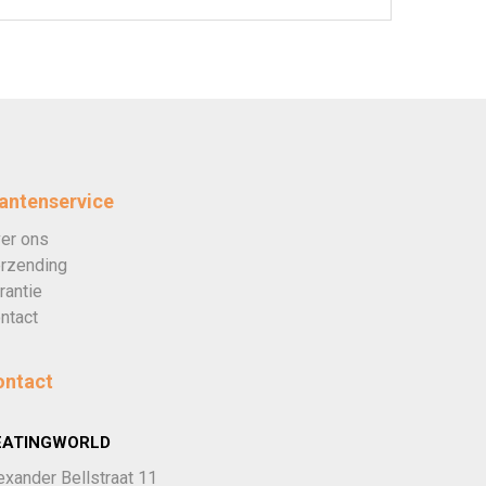
antenservice
er ons
rzending
rantie
ntact
ontact
EATINGWORLD
exander Bellstraat 11