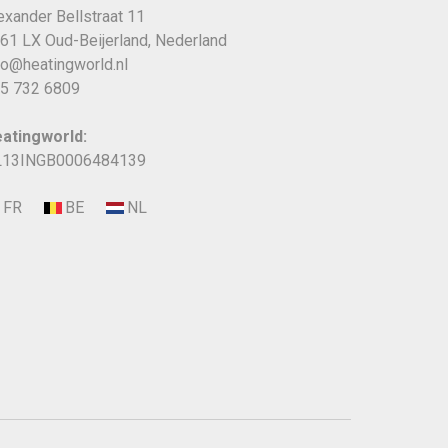
exander Bellstraat 11
61 LX Oud-Beijerland, Nederland
fo@heatingworld.nl
5 732 6809
atingworld:
13INGB0006484139