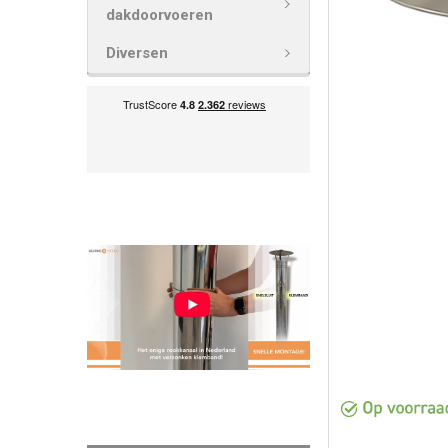
VOEG
dakdoorvoeren
GESELECTEE
TOE AAN
Diversen
WINKELWAG