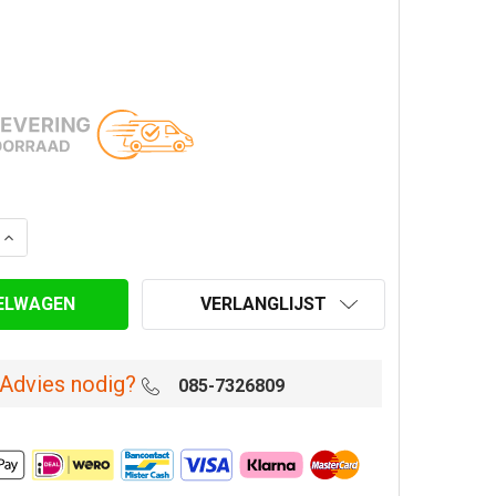
AANTAL VAN REGENKAP Ø 200/250 MM DUBBELWANDIG GEÏ
VERHOOG AANTAL VAN REGENKAP Ø 200/250 MM DUBBEL
VERLANGLIJST
Advies nodig?
085-7326809