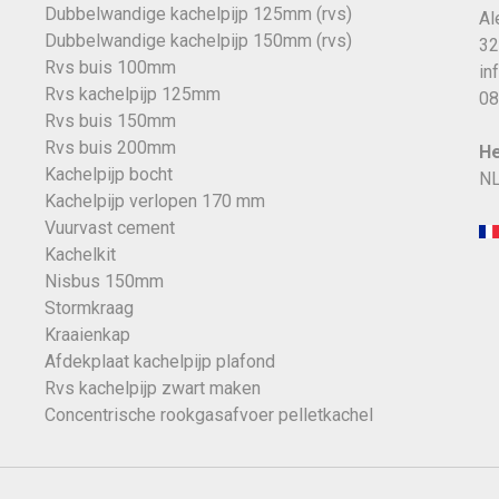
Dubbelwandige kachelpijp 125mm (rvs)
Al
Dubbelwandige kachelpijp 150mm (rvs)
32
Rvs buis 100mm
in
Rvs kachelpijp 125mm
08
Rvs buis 150mm
Rvs buis 200mm
He
Kachelpijp bocht
NL
Kachelpijp verlopen 170 mm
Vuurvast cement
Kachelkit
Nisbus 150mm
Stormkraag
Kraaienkap
Afdekplaat kachelpijp plafond
Rvs kachelpijp zwart maken
Concentrische rookgasafvoer pelletkachel