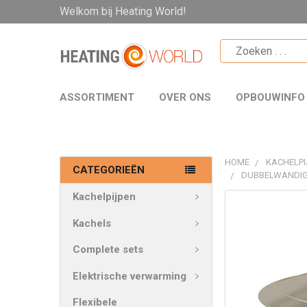
Welkom bij Heating World!
ASSORTIMENT
OVER ONS
OPBOUWINFO
HOME
KACHELPI
CATEGORIEËN
DUBBELWANDIG
Kachelpijpen
VAAK
SAMEN
Kachels
GEKOCHT:
Complete sets
SELECTEER
Elektrische verwarming
ALLES
Flexibele