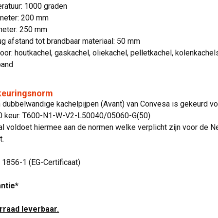
ratuur: 1000 graden
meter: 200 mm
meter: 250 mm
g afstand tot brandbaar materiaal: 50 mm
oor: houtkachel, gaskachel, oliekachel, pelletkachel, kolenkachel
band
 keuringsnorm
jn dubbelwandige kachelpijpen (Avant) van Convesa is gekeurd 
00 keur: T600-N1-W-V2-L50040/05060-G(50)
l voldoet hiermee aan de normen welke verplicht zijn voor de N
t.
N 1856-1 (EG-Certificaat)
antie*
orraad leverbaar.