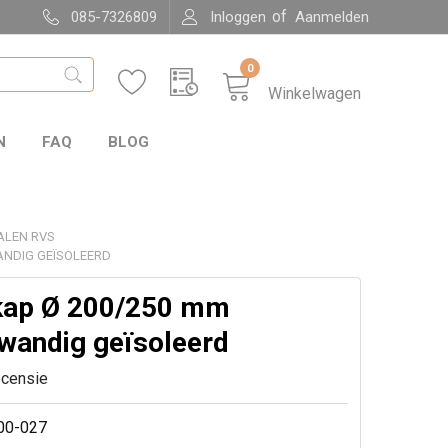
of
085-7326809
Inloggen
Aanmelden
0
Winkelwagen
N
FAQ
BLOG
ALEN RVS
ANDIG GEÏSOLEERD
kap Ø 200/250 mm
wandig geïsoleerd
ecensie
00-027