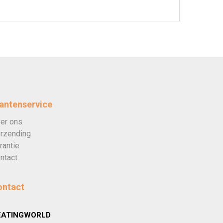
antenservice
er ons
rzending
rantie
ntact
ontact
EATINGWORLD