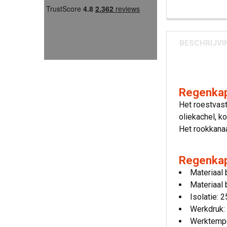
BESCHRIJVI
Regenkap
Het roestvast
oliekachel, k
Het rookkanaa
Regenkap
Materiaal 
Materiaal 
Isolatie: 
Werkdruk:
Werktempe