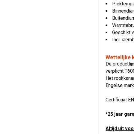
Piektempe
Binnendia
Buitendia
Warmtebru
Geschikt v
Incl. klem
Wettelijke
De productli
verplicht T6
Het rookkanaa
Engelse mark
Certificaat E
*25 jaar gar
Altijd uit vo