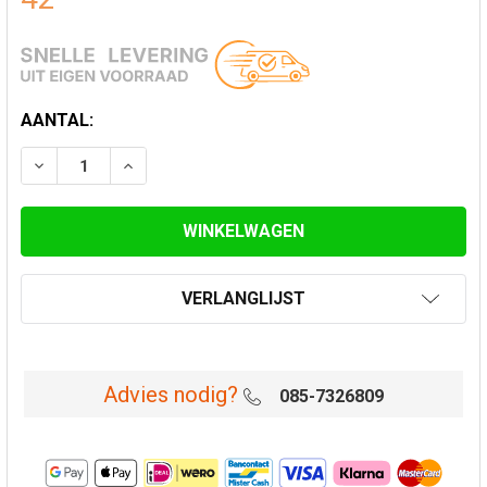
HUIDIGE
AANTAL:
VOORRAAD:
VERLAAG AANTAL VAN CENTREERPLAAT 45-60° Ø 250
VERHOOG AANTAL VAN CENTREERPLAAT 45-
VERLANGLIJST
Advies nodig?
085-7326809