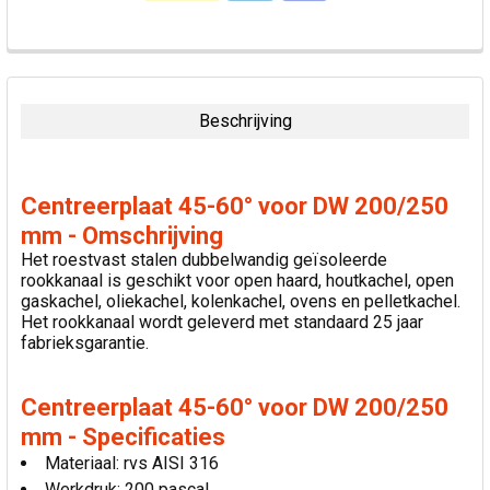
VAAK
SAMEN
GEKOCHT:
Beschrijving
SELECTEER
ALLES
Centreerplaat 45-60° voor DW 200/250
VOEG
mm - Omschrijving
GESELECTEERDE
Het roestvast stalen dubbelwandig geïsoleerde
TOE AAN
rookkanaal is geschikt voor open haard, houtkachel, open
WINKELWAGEN
gaskachel, oliekachel, kolenkachel, ovens en pelletkachel.
Het rookkanaal wordt geleverd met standaard 25 jaar
fabrieksgarantie.
Centreerplaat 45-60° voor DW 200/250
mm - Specificaties
Materiaal: rvs AISI 316
Werkdruk: 200 pascal