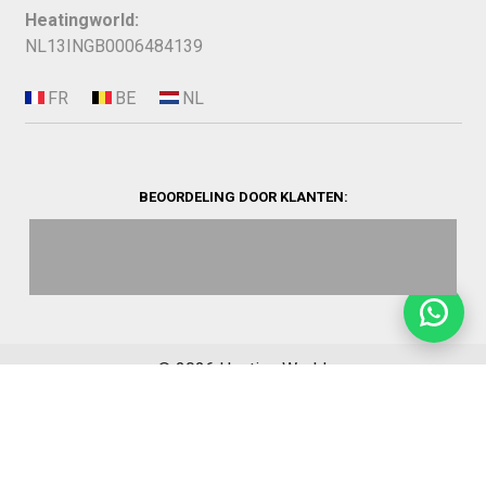
Heatingworld:
NL13INGB0006484139
BEOORDELING DOOR KLANTEN:
©
2026
Heating World.
Opbouwinfo
Verzending