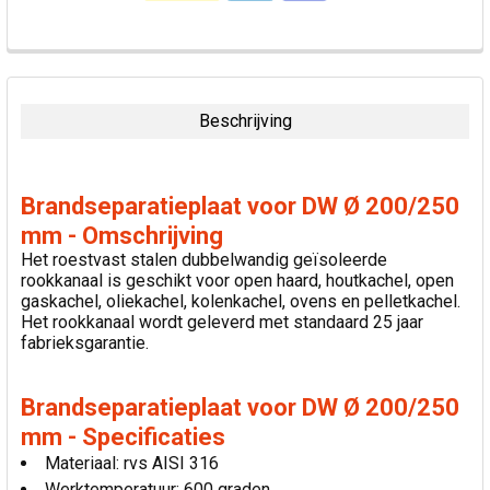
VAAK
SAMEN
GEKOCHT:
Beschrijving
SELECTEER
ALLES
Brandseparatieplaat voor DW Ø 200/250
VOEG
mm - Omschrijving
GESELECTEERDE
Het roestvast stalen dubbelwandig geïsoleerde
TOE AAN
rookkanaal is geschikt voor open haard, houtkachel, open
WINKELWAGEN
gaskachel, oliekachel, kolenkachel, ovens en pelletkachel.
Het rookkanaal wordt geleverd met standaard 25 jaar
fabrieksgarantie.
Brandseparatieplaat voor DW Ø 200/250
mm - Specificaties
Materiaal: rvs AISI 316
Werktemperatuur: 600 graden