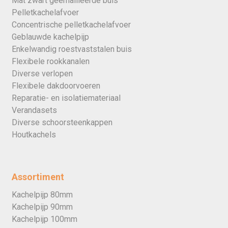
Mat zwart geëmailleerde buis
Pelletkachelafvoer
Concentrische pelletkachelafvoer
Geblauwde kachelpijp
Enkelwandig roestvaststalen buis
Flexibele rookkanalen
Diverse verlopen
Flexibele dakdoorvoeren
Reparatie- en isolatiemateriaal
Verandasets
Diverse schoorsteenkappen
Houtkachels
Assortiment
Kachelpijp 80mm
Kachelpijp 90mm
Kachelpijp 100mm