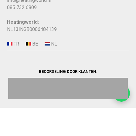
info@heatingworld.nl
085 732 6809
Heatingworld:
NL13INGB0006484139
BEOORDELING DOOR KLANTEN:
©
2026
Heating World.
Opbouwinfo