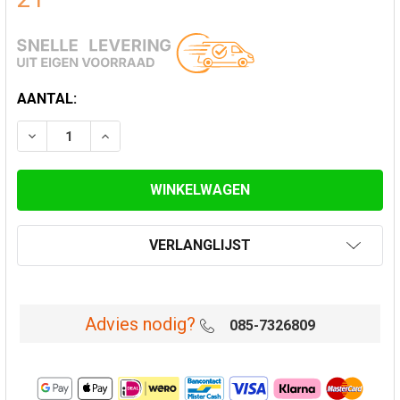
HUIDIGE
AANTAL:
VOORRAAD:
VERLAAG AANTAL VAN BRANDSEPARATIEPLAAT Ø 250
VERHOOG AANTAL VAN BRANDSEPARATIEPL
VERLANGLIJST
Advies nodig?
085-7326809