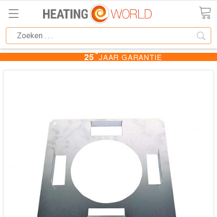
★
25
JAAR GARANTIE