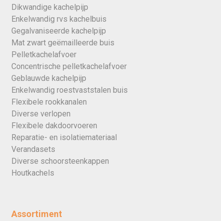
Dikwandige kachelpijp
Enkelwandig rvs kachelbuis
Gegalvaniseerde kachelpijp
Mat zwart geëmailleerde buis
Pelletkachelafvoer
Concentrische pelletkachelafvoer
Geblauwde kachelpijp
Enkelwandig roestvaststalen buis
Flexibele rookkanalen
Diverse verlopen
Flexibele dakdoorvoeren
Reparatie- en isolatiemateriaal
Verandasets
Diverse schoorsteenkappen
Houtkachels
Assortiment