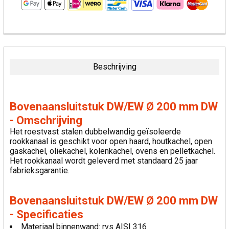
VAAK
SAMEN
GEKOCHT:
Beschrijving
SELECTEER
ALLES
Bovenaansluitstuk DW/EW Ø 200 mm DW
VOEG
- Omschrijving
GESELECTEERDE
Het roestvast stalen dubbelwandig geïsoleerde
TOE AAN
rookkanaal is geschikt voor open haard, houtkachel, open
WINKELWAGEN
gaskachel, oliekachel, kolenkachel, ovens en pelletkachel.
Het rookkanaal wordt geleverd met standaard 25 jaar
fabrieksgarantie.
Bovenaansluitstuk DW/EW Ø 200 mm DW
- Specificaties
Materiaal binnenwand: rvs AISI 316