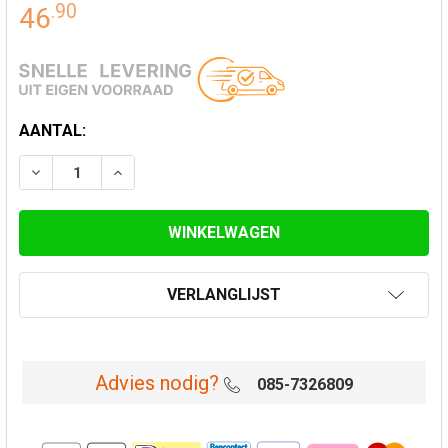
.
90
46
HUIDIGE
AANTAL:
VOORRAAD:
VERLAAG AANTAL VAN BOVENAANSLUITSTUK DW/EW Ø
VERHOOG AANTAL VAN BOVENAANSLUITSTU
VERLANGLIJST
Advies nodig?
085-7326809