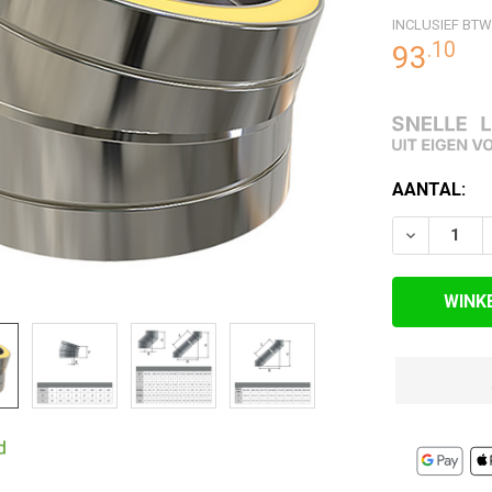
INCLUSIEF BTW
RDE
.
10
93
EN
HUIDIGE
AANTAL:
VOORRAAD:
VERLAAG A