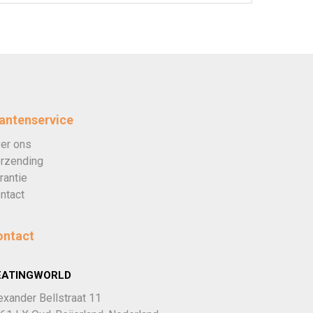
antenservice
er ons
rzending
rantie
ntact
ontact
EATINGWORLD
exander Bellstraat 11