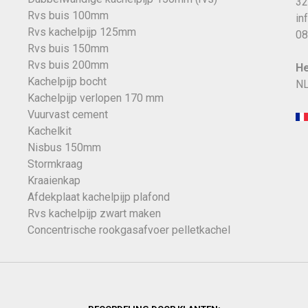
32
Rvs buis 100mm
in
Rvs kachelpijp 125mm
08
Rvs buis 150mm
Rvs buis 200mm
He
Kachelpijp bocht
NL
Kachelpijp verlopen 170 mm
Vuurvast cement
Kachelkit
Nisbus 150mm
Stormkraag
Kraaienkap
Afdekplaat kachelpijp plafond
Rvs kachelpijp zwart maken
Concentrische rookgasafvoer pelletkachel