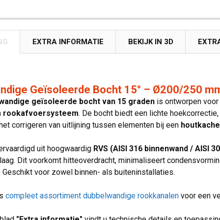
NG
EXTRA INFORMATIE
BEKIJK IN 3D
EXTR
ndige Geïsoleerde Bocht 15° – Ø200/250 m
wandige geïsoleerde bocht van 15 graden
is ontworpen voor 
n
rookafvoersysteem
. De bocht biedt een lichte hoekcorrectie
het corrigeren van uitlijning tussen elementen bij een
houtkachel
vervaardigd uit hoogwaardig
RVS (AISI 316 binnenwand / AISI 3
elaag. Dit voorkomt hitteoverdracht, minimaliseert condensvormin
 Geschikt voor zowel binnen- als buiteninstallaties.
ns
compleet assortiment dubbelwandige rookkanalen
voor een vei
bblad
"Extra informatie"
vindt u technische details en toepassi