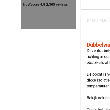
BESCHRIJVI
Dubbelwa
Deze
dubbel
richting in ee
obstakels of 
De bocht is 
dikke isolati
temperaturen.
Bekijk ook o
Onder het ta