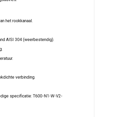
an het rookkanaal.
nd AISI 304 (weerbestendig).
g.
ratuur.
kdichte verbinding.
edige specificatie: T600-N1-W-V2-