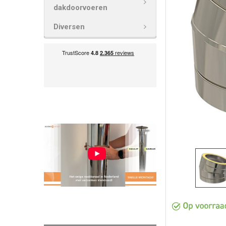
VOEG
dakdoorvoeren
GESELECTEE
TOE AAN
Diversen
WINKELWAG