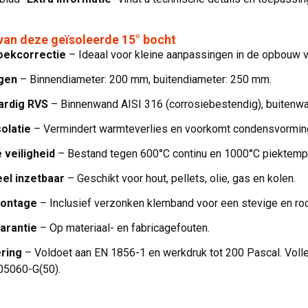
van deze geïsoleerde 15° bocht
oekcorrectie
– Ideaal voor kleine aanpassingen in de opbouw v
gen
– Binnendiameter: 200 mm, buitendiameter: 250 mm.
rdig RVS
– Binnenwand AISI 316 (corrosiebestendig), buitenwa
olatie
– Vermindert warmteverlies en voorkomt condensvormin
 veiligheid
– Bestand tegen 600°C continu en 1000°C piektempe
el inzetbaar
– Geschikt voor hout, pellets, olie, gas en kolen.
montage
– Inclusief verzonken klemband voor een stevige en roo
garantie
– Op materiaal- en fabricagefouten.
ering
– Voldoet aan EN 1856-1 en werkdruk tot 200 Pascal. Voll
5060-G(50).