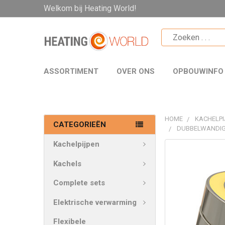
Welkom bij Heating World!
ASSORTIMENT
OVER ONS
OPBOUWINFO
HOME
KACHELPI
CATEGORIEËN
DUBBELWANDIG
Kachelpijpen
VAAK
SAMEN
Kachels
GEKOCHT:
Complete sets
SELECTEER
Elektrische verwarming
ALLES
Flexibele