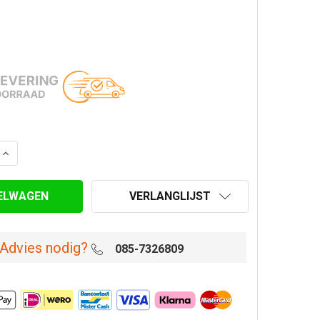
ANTAL VAN BOCHT 15° Ø 200/250 MM DUBBELWANDIG GE
VERHOOG AANTAL VAN BOCHT 15° Ø 200/250 MM DUBBEL
VERLANGLIJST
Advies nodig?
085-7326809