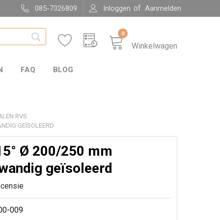
of
085-7326809
Inloggen
Aanmelden
0
Winkelwagen
N
FAQ
BLOG
ALEN RVS
ANDIG GEÏSOLEERD
15° Ø 200/250 mm
wandig geïsoleerd
ecensie
00-009