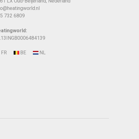
61 LX Oud-Beijerland, Nederland
fo@heatingworld.nl
5 732 6809
atingworld:
13INGB0006484139