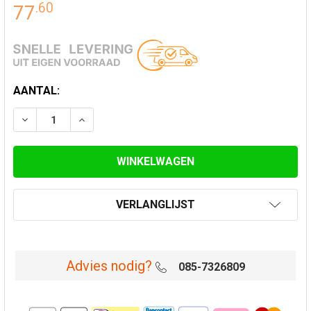
.
60
77
HUIDIGE
AANTAL:
VOORRAAD:
VERLAAG AANTAL VAN VLOERPLAAT + AANSLUITING E
VERHOOG AANTAL VAN VLOERPLAAT + AANS
VERLANGLIJST
Advies nodig?
085-7326809