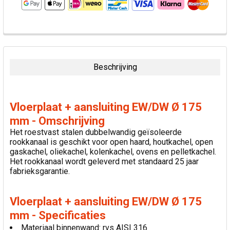
VAAK
SAMEN
GEKOCHT:
Beschrijving
SELECTEER
ALLES
Vloerplaat + aansluiting EW/DW Ø 175
VOEG
mm - Omschrijving
GESELECTEERDE
Het roestvast stalen dubbelwandig geïsoleerde
TOE AAN
rookkanaal is geschikt voor open haard, houtkachel, open
WINKELWAGEN
gaskachel, oliekachel, kolenkachel, ovens en pelletkachel.
Het rookkanaal wordt geleverd met standaard 25 jaar
fabrieksgarantie.
Vloerplaat + aansluiting EW/DW Ø 175
mm - Specificaties
Materiaal binnenwand: rvs AISI 316