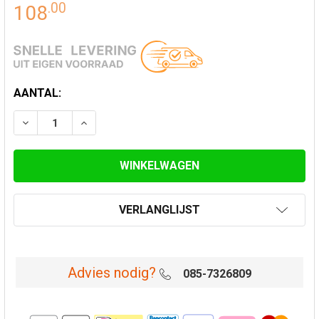
.
00
108
HUIDIGE
AANTAL:
VOORRAAD:
VERLAAG AANTAL VAN TREKKAP MET VONKENVANGER 
VERHOOG AANTAL VAN TREKKAP MET VONK
VERLANGLIJST
Advies nodig?
085-7326809