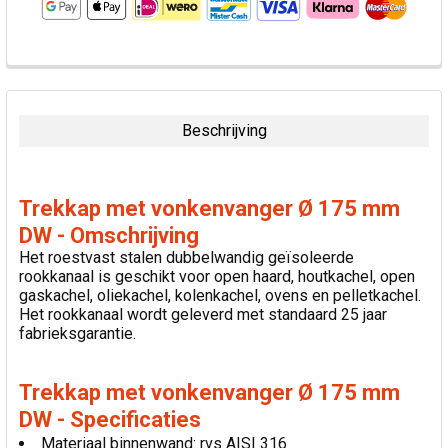
VAAK
SAMEN
GEKOCHT:
Beschrijving
SELECTEER
ALLES
Trekkap met vonkenvanger Ø 175 mm
VOEG
DW - Omschrijving
GESELECTEERDE
Het roestvast stalen dubbelwandig geïsoleerde
TOE AAN
rookkanaal is geschikt voor open haard, houtkachel, open
WINKELWAGEN
gaskachel, oliekachel, kolenkachel, ovens en pelletkachel.
Het rookkanaal wordt geleverd met standaard 25 jaar
fabrieksgarantie.
Trekkap met vonkenvanger Ø 175 mm
DW - Specificaties
Materiaal binnenwand: rvs AISI 316