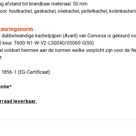
g afstand tot brandbaar materiaal: 50 mm
oor: houtkachel, gaskachel, oliekachel, pelletkachel, kolenkachel
 keuringsnorm
jn dubbelwandige kachelpijpen (Avant) van Convesa is gekeurd 
00 keur: T600-N1-W-V2-L50040/05060-G(50)
l voldoet hiermee aan de normen welke verplicht zijn voor de N
t.
N 1856-1 (EG-Certificaat)
antie*
orraad leverbaar.