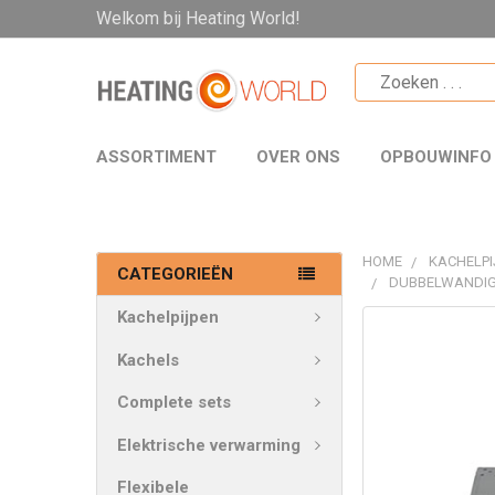
Welkom bij Heating World!
ASSORTIMENT
OVER ONS
OPBOUWINFO
HOME
KACHELPI
CATEGORIEËN
DUBBELWANDIG
Kachelpijpen
VAAK
SAMEN
Kachels
GEKOCHT:
Complete sets
SELECTEER
Elektrische verwarming
ALLES
Flexibele