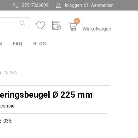
of
085-7326809
Inloggen
Aanmelden
0
Winkelwagen
N
FAQ
BLOG
ALEN RVS
ringsbeugel Ø 225 mm
ecensie
5-035