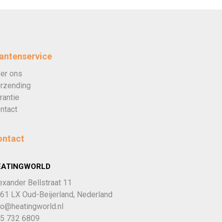
antenservice
er ons
rzending
rantie
ntact
ontact
EATINGWORLD
exander Bellstraat 11
61 LX Oud-Beijerland, Nederland
fo@heatingworld.nl
5 732 6809