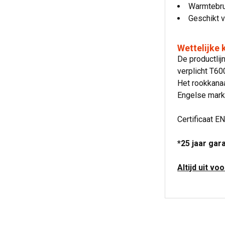
Warmtebru
Geschikt v
Wettelijke
De productli
verplicht T6
Het rookkanaa
Engelse mark
Certificaat E
*25 jaar gar
Altijd uit vo