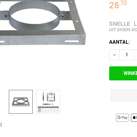
.
70
28
RDE
EN
HUIDIGE
AANTAL:
VOORRAAD:
VERLAAG 