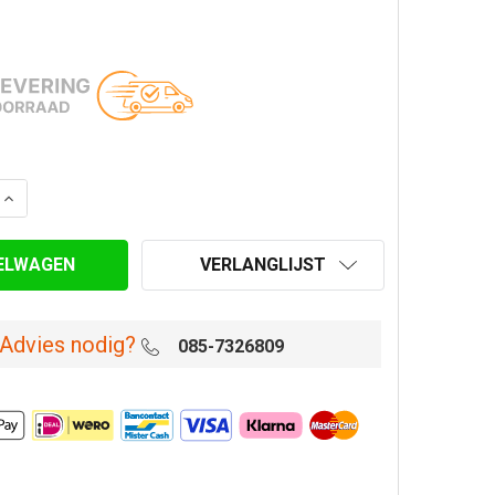
AANTAL VAN OMKOKERINGSBEUGEL Ø 225 MM
VERHOOG AANTAL VAN OMKOKERINGSBEUGEL Ø 225 MM
VERLANGLIJST
Advies nodig?
085-7326809