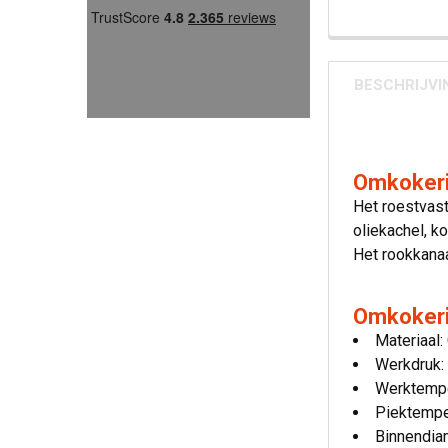
BESCHRIJVI
Omkokeri
Het roestvast
oliekachel, k
Het rookkanaa
Omkokeri
Materiaal:
Werkdruk:
Werktempe
Piektempe
Binnendia