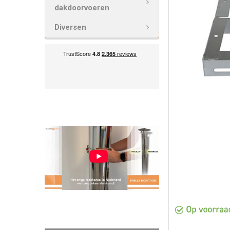
VOEG
dakdoorvoeren
GESELECTEE
TOE AAN
Diversen
WINKELWAG