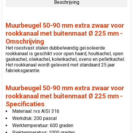
Beschrijving
SELECTEER
ALLES
Muurbeugel 50-90 mm extra zwaar voor
VOEG
rookkanaal met buitenmaat Ø 225 mm -
GESELECTEERDE
Omschrijving
TOE AAN
WINKELWAGEN
Het roestvast stalen dubbelwandig geïsoleerde
rookkanaal is geschikt voor open haard, houtkachel, open
gaskachel, oliekachel, kolenkachel, ovens en pelletkachel.
Het rookkanaal wordt geleverd met standaard 25 jaar
fabrieksgarantie.
Muurbeugel 50-90 mm extra zwaar voor
rookkanaal met buitenmaat Ø 225 mm -
Specificaties
Materiaal: rvs AISI 316
Werkdruk: 200 pascal
Werktemperatuur: 600 graden
Piektemperatuur: 1000 graden