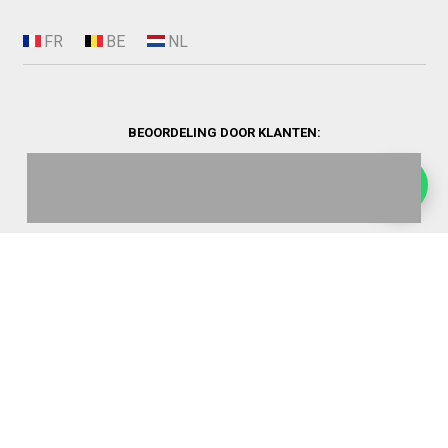
BEOORDELING DOOR KLANTEN:
©
2026
Heating World.
Opbouwinfo
Verzending
Algemene voorwaarden