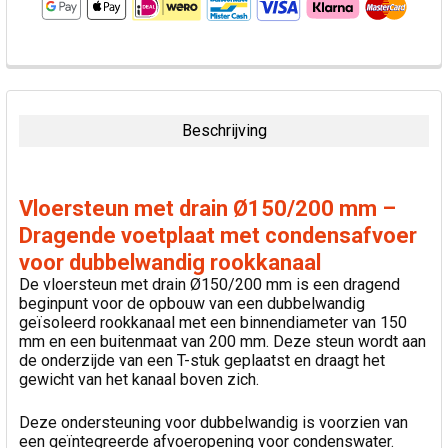
VAAK
SAMEN
GEKOCHT:
Beschrijving
SELECTEER
ALLES
Vloersteun met drain Ø150/200 mm –
VOEG
Dragende voetplaat met condensafvoer
GESELECTEERDE
voor dubbelwandig rookkanaal
TOE AAN
WINKELWAGEN
De vloersteun met drain Ø150/200 mm is een dragend
beginpunt voor de opbouw van een dubbelwandig
geïsoleerd rookkanaal met een binnendiameter van 150
mm en een buitenmaat van 200 mm. Deze steun wordt aan
de onderzijde van een T-stuk geplaatst en draagt het
gewicht van het kanaal boven zich.
Deze ondersteuning voor dubbelwandig is voorzien van
een geïntegreerde afvoeropening voor condenswater.