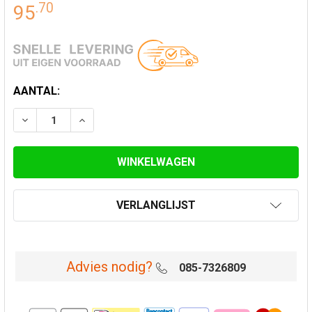
.
70
95
HUIDIGE
AANTAL:
VOORRAAD:
VERLAAG AANTAL VAN VLOERSTEUN MET DRAIN Ø 150
VERHOOG AANTAL VAN VLOERSTEUN MET DR
VERLANGLIJST
Advies nodig?
085-7326809