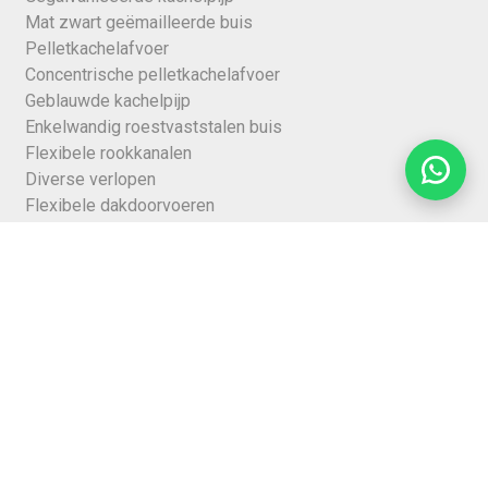
Mat zwart geëmailleerde buis
Pelletkachelafvoer
Concentrische pelletkachelafvoer
Geblauwde kachelpijp
Enkelwandig roestvaststalen buis
Flexibele rookkanalen
Diverse verlopen
Flexibele dakdoorvoeren
Reparatie- en isolatiemateriaal
Verandasets
Diverse schoorsteenkappen
Houtkachels
Assortiment
Kachelpijp 80mm
Kachelpijp 90mm