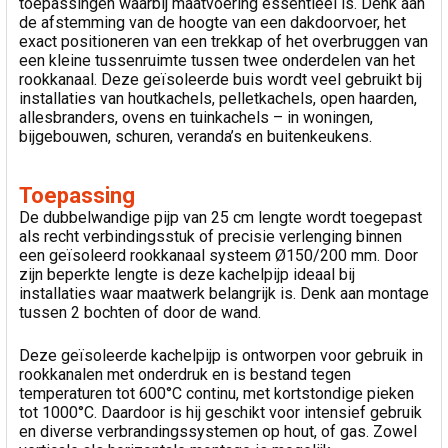
toepassingen waarbij maatvoering essentieel is. Denk aan
de afstemming van de hoogte van een dakdoorvoer, het
exact positioneren van een trekkap of het overbruggen van
een kleine tussenruimte tussen twee onderdelen van het
rookkanaal. Deze geïsoleerde buis wordt veel gebruikt bij
installaties van houtkachels, pelletkachels, open haarden,
allesbranders, ovens en tuinkachels – in woningen,
bijgebouwen, schuren, veranda’s en buitenkeukens.
Toepassing
De dubbelwandige pijp van 25 cm lengte wordt toegepast
als recht verbindingsstuk of precisie verlenging binnen
een geïsoleerd rookkanaal systeem Ø150/200 mm. Door
zijn beperkte lengte is deze kachelpijp ideaal bij
installaties waar maatwerk belangrijk is. Denk aan montage
tussen 2 bochten of door de wand.
Deze geïsoleerde kachelpijp is ontworpen voor gebruik in
rookkanalen met onderdruk en is bestand tegen
temperaturen tot 600°C continu, met kortstondige pieken
tot 1000°C. Daardoor is hij geschikt voor intensief gebruik
en diverse verbrandingssystemen op hout, of gas. Zowel