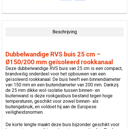
VAAK
SAMEN
GEKOCHT:
Beschrijving
SELECTEER
ALLES
Dubbelwandige RVS buis 25 cm –
VOEG
Ø150/200 mm geïsoleerd rookkanaal
GESELECTEERDE
Deze dubbelwandige RVS buis van 25 cm is een compact,
TOE AAN
brandveilig onderdeel voor het opbouwen van een
WINKELWAGEN
geïsoleerd rookkanaal. De buis heeft een binnendiameter
van 150 mm en een buitendiameter van 200 mm. Dankzij
de 25 mm dikke wol-isolatie tussen binnen- en
buitenwand is deze rookgasbuis bestand tegen hoge
temperaturen, geschikt voor zowel binnen- als
buitengebruik, en voldoet hij aan de Europese
veiligheidsnormen.
De korte lengte maakt deze buis bijzonder geschikt voor