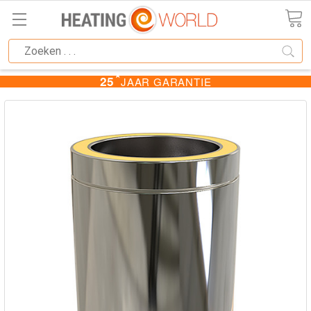
★
25
JAAR GARANTIE