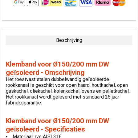
VAAK
SAMEN
GEKOCHT:
Beschrijving
SELECTEER
ALLES
Klemband voor Ø150/200 mm DW
VOEG
geïsoleerd - Omschrijving
GESELECTEERDE
Het roestvast stalen dubbelwandig geïsoleerde
TOE AAN
rookkanaal is geschikt voor open haard, houtkachel, open
WINKELWAGEN
gaskachel, oliekachel, kolenkachel, ovens en pelletkachel.
Het rookkanaal wordt geleverd met standaard 25 jaar
fabrieksgarantie.
Klemband voor Ø150/200 mm DW
geïsoleerd - Specificaties
Materiaal: rvs AISI 316