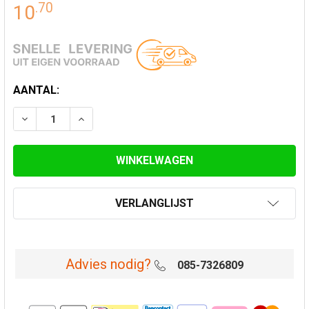
.
70
10
HUIDIGE
AANTAL:
VOORRAAD:
VERLAAG AANTAL VAN KLEMBAND VOOR Ø 150/200 D
VERHOOG AANTAL VAN KLEMBAND VOOR Ø 
VERLANGLIJST
Advies nodig?
085-7326809