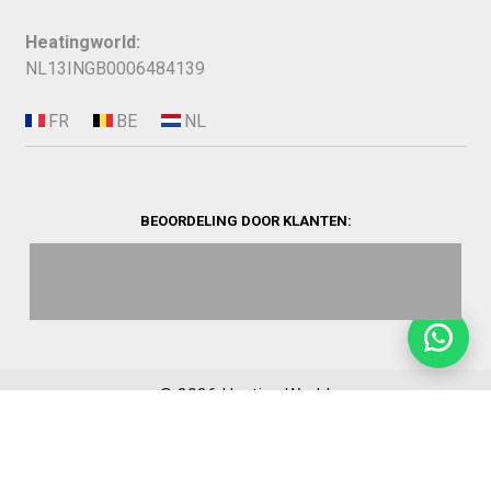
Heatingworld:
NL13INGB0006484139
BEOORDELING DOOR KLANTEN:
©
2026
Heating World.
Opbouwinfo
Verzending