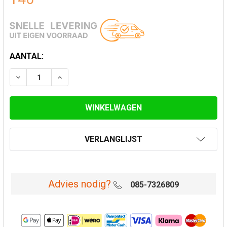
HUIDIGE
AANTAL:
VOORRAAD:
VERLAAG AANTAL VAN DAKPLAAT LOOD 30-45° Ø 200
VERHOOG AANTAL VAN DAKPLAAT LOOD 30-
VERLANGLIJST
Advies nodig?
085-7326809