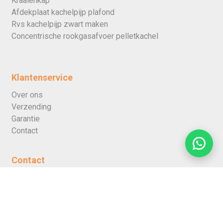
Kraaienkap
Afdekplaat kachelpijp plafond
Rvs kachelpijp zwart maken
Concentrische rookgasafvoer pelletkachel
Klantenservice
Over ons
Verzending
Garantie
Contact
Contact
HEATINGWORLD
Alexander Bellstraat 11
3261 LX Oud-Beijerland, Nederland