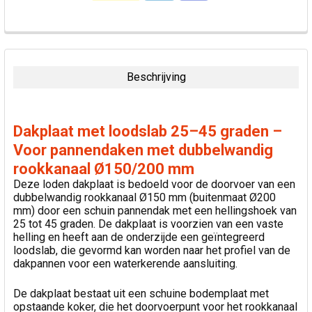
VAAK
SAMEN
GEKOCHT:
Beschrijving
SELECTEER
ALLES
Dakplaat met loodslab 25–45 graden –
VOEG
Voor pannendaken met dubbelwandig
GESELECTEERDE
rookkanaal Ø150/200 mm
TOE AAN
WINKELWAGEN
Deze loden dakplaat is bedoeld voor de doorvoer van een
dubbelwandig rookkanaal Ø150 mm (buitenmaat Ø200
mm) door een schuin pannendak met een hellingshoek van
25 tot 45 graden. De dakplaat is voorzien van een vaste
helling en heeft aan de onderzijde een geïntegreerd
loodslab, die gevormd kan worden naar het profiel van de
dakpannen voor een waterkerende aansluiting.
De dakplaat bestaat uit een schuine bodemplaat met
opstaande koker, die het doorvoerpunt voor het rookkanaal