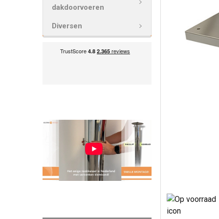
VOEG
dakdoorvoeren
GESELECTEE
TOE AAN
Diversen
WINKELWAG