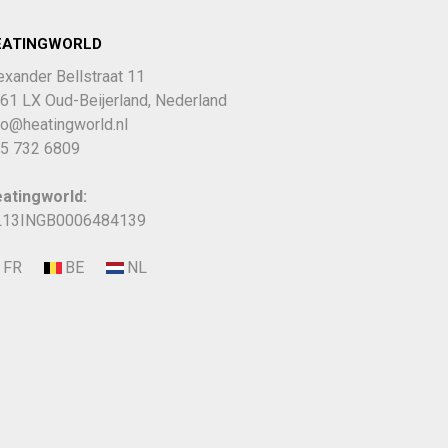
EATINGWORLD
exander Bellstraat 11
61 LX Oud-Beijerland, Nederland
fo@heatingworld.nl
5 732 6809
atingworld:
13INGB0006484139