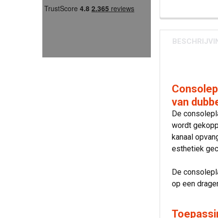
BESCHRIJVI
Consolepl
van dubb
De consolepl
wordt gekoppe
kanaal opvang
esthetiek ge
De consolepla
op een dragen
Toepassi