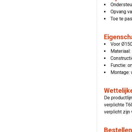
Ondersteu
Opvang va
Toe te pa
Eigensch
Voor Ø150
Materiaal:
Construct
Functie: o
Montage: 
Wettelij
De productli
verplichte T
verplicht zij
Bestellen