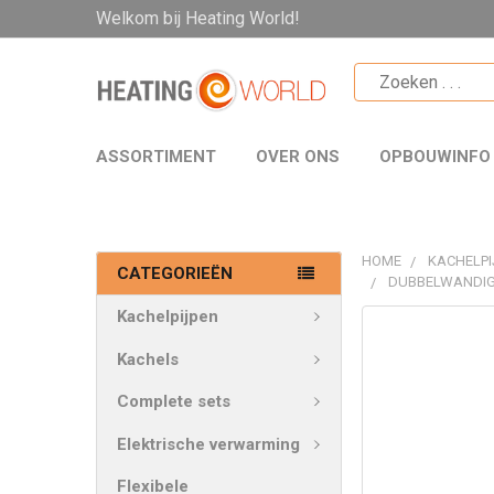
Welkom bij Heating World!
ASSORTIMENT
OVER ONS
OPBOUWINFO
HOME
KACHELPI
CATEGORIEËN
DUBBELWANDIG
Kachelpijpen
VAAK
SAMEN
Kachels
GEKOCHT:
Complete sets
SELECTEER
Elektrische verwarming
ALLES
Flexibele