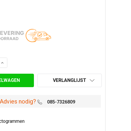
AANTAL VAN CONSOLE PLAAT Ø 150/200 MM DUBBELWANDI
VERHOOG AANTAL VAN CONSOLE PLAAT Ø 150/200 MM D
VERLANGLIJST
Advies nodig?
085-7326809