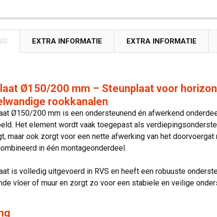
NG
EXTRA INFORMATIE
EXTRA INFORMATIE
aat Ø150/200 mm – Steunplaat voor horizont
elwandige rookkanalen
aat Ø150/200 mm is een ondersteunend én afwerkend onderdeel 
ld. Het element wordt vaak toegepast als verdiepingsondersteuni
t, maar ook zorgt voor een nette afwerking van het doorvoergat 
combineerd in één montageonderdeel.
at is volledig uitgevoerd in RVS en heeft een robuuste onderst
de vloer of muur en zorgt zo voor een stabiele en veilige onder
ng