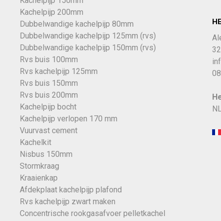
Kachelpijp 150mm
Kachelpijp 200mm
H
Dubbelwandige kachelpijp 80mm
Dubbelwandige kachelpijp 125mm (rvs)
Al
Dubbelwandige kachelpijp 150mm (rvs)
32
Rvs buis 100mm
in
Rvs kachelpijp 125mm
08
Rvs buis 150mm
Rvs buis 200mm
He
Kachelpijp bocht
NL
Kachelpijp verlopen 170 mm
Vuurvast cement
Kachelkit
Nisbus 150mm
Stormkraag
Kraaienkap
Afdekplaat kachelpijp plafond
Rvs kachelpijp zwart maken
Concentrische rookgasafvoer pelletkachel