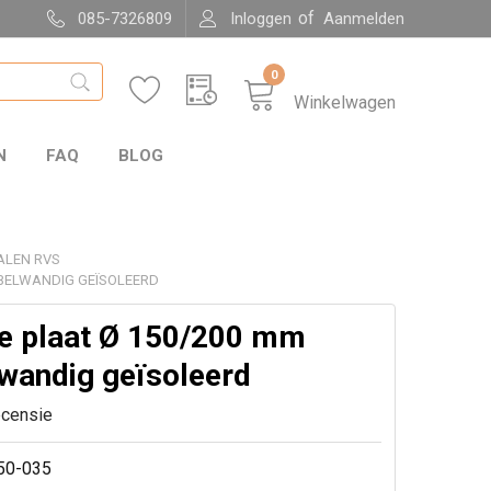
of
085-7326809
Inloggen
Aanmelden
0
Winkelwagen
N
FAQ
BLOG
ALEN RVS
BBELWANDIG GEÏSOLEERD
e plaat Ø 150/200 mm
wandig geïsoleerd
ecensie
50-035