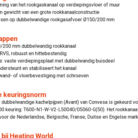
ning van het rookgaskanaal op verdiepingsvloer of muur
n gewicht van een grote rookkanaalconstructie
ssen op dubbelwandige rookgasafvoer Ø150/200 mm
appen
/200 mm dubbelwandig rookkanaal
 RVS, robuust en hittebestendig
ie: vaste verdiepingsplaat met dubbelwandig buisdeel
ndersteunt en stabiliseert het kanaal
wand- of vloerbevestiging met schroeven
ke keuringsnorm
jn dubbelwandige kachelpijpen (Avant) van Convesa is gekeurd 
600 keuring: T600-N1-W-V2-L50040/05060-G(50). Het rookkanaa
n voor de Nederlandse, Belgische, Franse, Duitse en Engelse mark
 bij Heating World