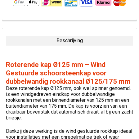
VAAK
SAMEN
GEKOCHT:
Beschrijving
SELECTEER
ALLES
Roterende kap Ø125 mm – Wind
VOEG
Gestuurde schoorsteenkap voor
GESELECTEERDE
dubbelwandig rookkanaal Ø125/175 mm
TOE AAN
WINKELWAGEN
Deze roterende kap Ø125 mm, ook wel spinner genoemd,
is een windgedreven eindkap voor dubbelwandige
rookkanalen met een binnendiameter van 125 mm en een
buitendiameter van 175 mm. De kap is voorzien van een
draaibaar bovenstuk dat automatisch draait, al bij een zacht
briesje.
Dankzij deze werking is de wind gestuurde rookkap ideaal
voor installaties met een onregelmatige trek of waar