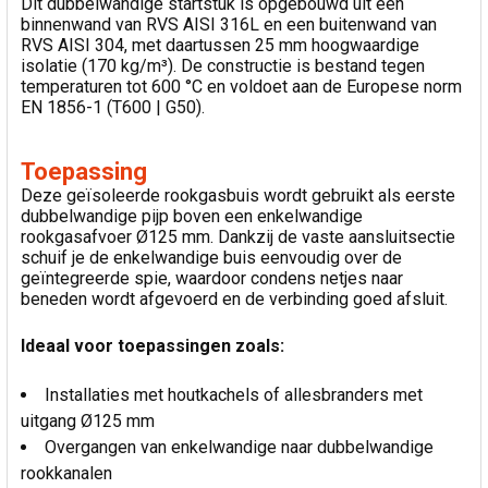
Dit dubbelwandige startstuk is opgebouwd uit een
binnenwand van RVS AISI 316L en een buitenwand van
RVS AISI 304, met daartussen 25 mm hoogwaardige
isolatie (170 kg/m³). De constructie is bestand tegen
temperaturen tot 600 °C en voldoet aan de Europese norm
EN 1856-1 (T600 | G50).
Toepassing
Deze geïsoleerde rookgasbuis wordt gebruikt als eerste
dubbelwandige pijp boven een enkelwandige
rookgasafvoer Ø125 mm. Dankzij de vaste aansluitsectie
schuif je de enkelwandige buis eenvoudig over de
geïntegreerde spie, waardoor condens netjes naar
beneden wordt afgevoerd en de verbinding goed afsluit.
Ideaal voor toepassingen zoals:
Installaties met houtkachels of allesbranders met
uitgang Ø125 mm
Overgangen van enkelwandige naar dubbelwandige
rookkanalen