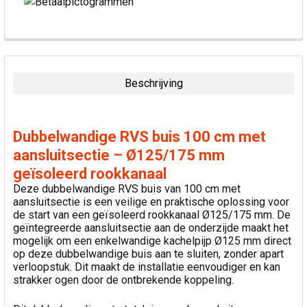
VAAK
SAMEN
GEKOCHT:
Beschrijving
SELECTEER
ALLES
Dubbelwandige RVS buis 100 cm met
VOEG
aansluitsectie – Ø125/175 mm
GESELECTEERDE
geïsoleerd rookkanaal
TOE AAN
WINKELWAGEN
Deze dubbelwandige RVS buis van 100 cm met
aansluitsectie is een veilige en praktische oplossing voor
de start van een geïsoleerd rookkanaal Ø125/175 mm. De
geïntegreerde aansluitsectie aan de onderzijde maakt het
mogelijk om een enkelwandige kachelpijp Ø125 mm direct
op deze dubbelwandige buis aan te sluiten, zonder apart
verloopstuk. Dit maakt de installatie eenvoudiger en kan
strakker ogen door de ontbrekende koppeling.