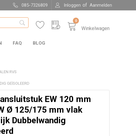
of
085-7326809
Inloggen
Aanmelden
0
Winkelwagen
N
FAQ
BLOG
ALEN RVS
DIG GEÏSOLEERD
ansluitstuk EW 120 mm
W Ø 125/175 mm vlak
ijk Dubbelwandig
eerd