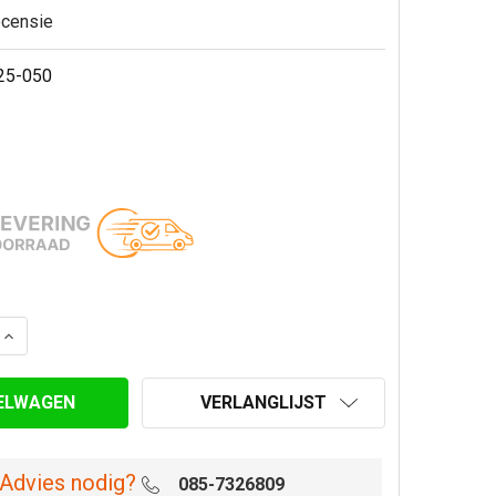
ecensie
25-050
AANTAL VAN ONDERAANSLUITSTUK EW 120 MM NAAR DW Ø
VERHOOG AANTAL VAN ONDERAANSLUITSTUK EW 120 MM 
VERLANGLIJST
Advies nodig?
085-7326809