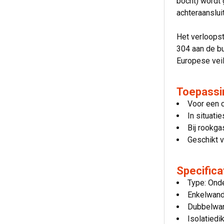
bocht) wordt 
achteraanslui
Het verloops
304 aan de bu
Europese vei
Toepassi
Voor een 
In situati
Bij rookga
Geschikt v
Specifica
Type: Onde
Enkelwand
Dubbelwan
Isolatiedi