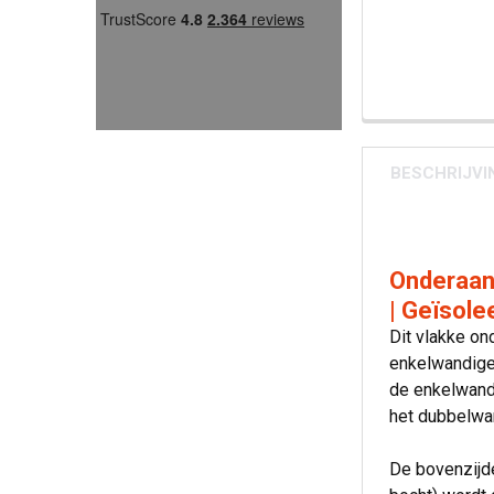
BESCHRIJVI
Onderaan
| Geïsole
Dit vlakke o
enkelwandige 
de enkelwandi
het dubbelwa
De bovenzijde