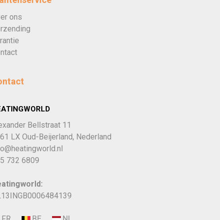
er ons
rzending
rantie
ntact
ontact
EATINGWORLD
exander Bellstraat 11
61 LX Oud-Beijerland, Nederland
fo@heatingworld.nl
5 732 6809
atingworld:
13INGB0006484139