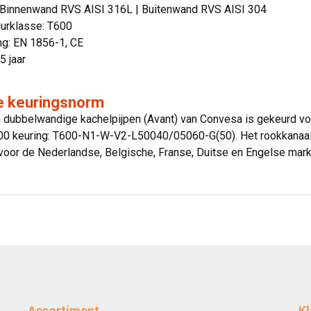
: Binnenwand RVS AISI 316L | Buitenwand RVS AISI 304
urklasse: T600
ing: EN 1856-1, CE
5 jaar
ke keuringsnorm
jn dubbelwandige kachelpijpen (Avant) van Convesa is gekeurd 
600 keuring: T600-N1-W-V2-L50040/05060-G(50). Het rookkanaa
n voor de Nederlandse, Belgische, Franse, Duitse en Engelse mark
Assortiment
Kl