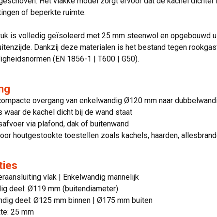
geschoven. Het vlakke model zorgt ervoor dat de kachel dichter 
tingen of beperkte ruimte.
tuk is volledig geïsoleerd met 25 mm steenwol en opgebouwd ui
itenzijde. Dankzij deze materialen is het bestand tegen rookgas
ligheidsnormen (EN 1856-1 | T600 | G50).
ng
compacte overgang van enkelwandig Ø120 mm naar dubbelwan
es waar de kachel dicht bij de wand staat
safvoer via plafond, dak of buitenwand
oor houtgestookte toestellen zoals kachels, haarden, allesbran
ties
raansluiting vlak | Enkelwandig mannelijk
ig deel: Ø119 mm (buitendiameter)
dig deel: Ø125 mm binnen | Ø175 mm buiten
kte: 25 mm