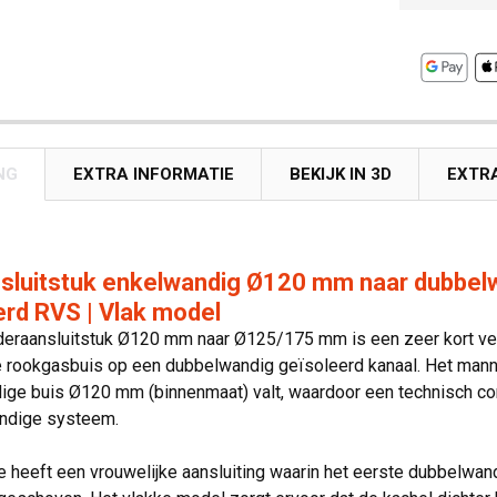
NG
EXTRA INFORMATIE
BEKIJK IN 3D
EXTR
sluitstuk enkelwandig Ø120 mm naar dubbel
erd RVS | Vlak model
nderaansluitstuk Ø120 mm naar Ø125/175 mm is een zeer kort ver
rookgasbuis op een dubbelwandig geïsoleerd kanaal. Het mannel
ge buis Ø120 mm (binnenmaat) valt, waardoor een technisch corr
ndige systeem.
 heeft een vrouwelijke aansluiting waarin het eerste dubbelwand