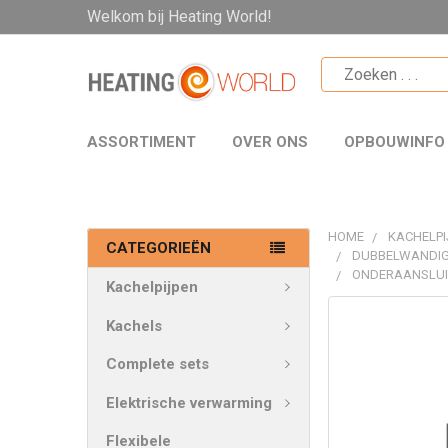
Welkom bij Heating World!
ASSORTIMENT
OVER ONS
OPBOUWINFO
HOME
KACHELPI
CATEGORIEËN
DUBBELWANDIG
ONDERAANSLUIT
Kachelpijpen
VAAK
Kachels
SAMEN
GEKOCHT:
Complete sets
Elektrische verwarming
SELECTEER
ALLES
Flexibele