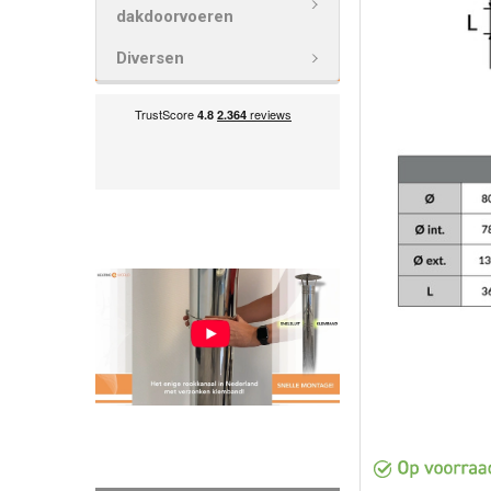
dakdoorvoeren
VOEG
GESELECTEE
Diversen
TOE AAN
WINKELWAG