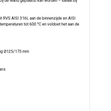
bij de wand geplaatst kan worden – ideaal bij
t RVS AISI 316L aan de binnenzijde en AISI
temperaturen tot 600 °C en voldoet het aan de
dig Ø125/175 mm
ders