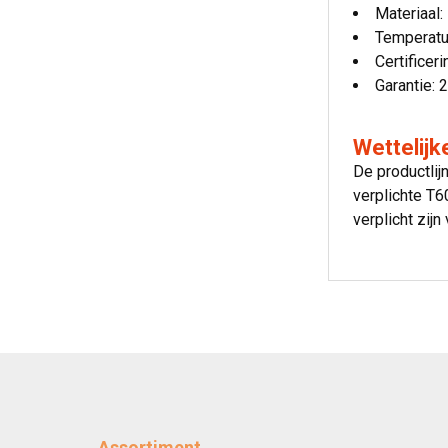
Materiaal
Temperatu
Certificer
Garantie: 2
Wettelij
De productli
verplichte T
verplicht zij
Assortiment