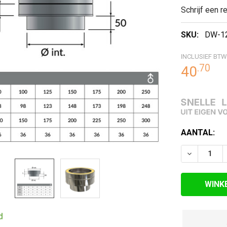
Schrijf een r
RDE
SKU:
DW-1
EN
INCLUSIEF BTW
.
70
40
HUIDIGE
AANTAL:
VOORRAAD:
VERLAAG 