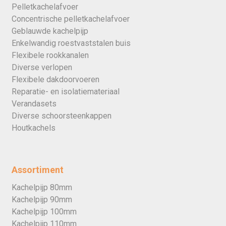
Pelletkachelafvoer
Concentrische pelletkachelafvoer
Geblauwde kachelpijp
Enkelwandig roestvaststalen buis
Flexibele rookkanalen
Diverse verlopen
Flexibele dakdoorvoeren
Reparatie- en isolatiemateriaal
Verandasets
Diverse schoorsteenkappen
Houtkachels
Assortiment
Kachelpijp 80mm
Kachelpijp 90mm
Kachelpijp 100mm
Kachelpijp 110mm