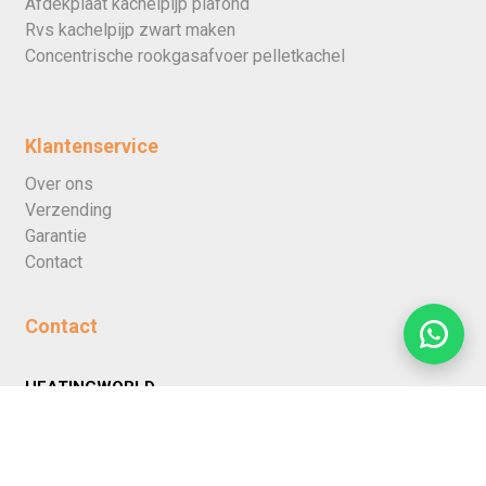
Afdekplaat kachelpijp plafond
Rvs kachelpijp zwart maken
Concentrische rookgasafvoer pelletkachel
Klantenservice
Over ons
Verzending
Garantie
Contact
Contact
HEATINGWORLD
Alexander Bellstraat 11
3261 LX Oud-Beijerland, Nederland
info@heatingworld.nl