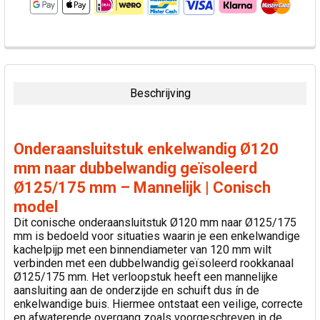
VAAK
SAMEN
GEKOCHT:
Beschrijving
SELECTEER
ALLES
Onderaansluitstuk enkelwandig Ø120
VOEG
mm naar dubbelwandig geïsoleerd
GESELECTEERDE
Ø125/175 mm – Mannelijk | Conisch
TOE AAN
WINKELWAGEN
model
Dit conische onderaansluitstuk Ø120 mm naar Ø125/175
mm is bedoeld voor situaties waarin je een enkelwandige
kachelpijp met een binnendiameter van 120 mm wilt
verbinden met een dubbelwandig geïsoleerd rookkanaal
Ø125/175 mm. Het verloopstuk heeft een mannelijke
aansluiting aan de onderzijde en schuift dus ín de
enkelwandige buis. Hiermee ontstaat een veilige, correcte
en afwaterende overgang zoals voorgeschreven in de