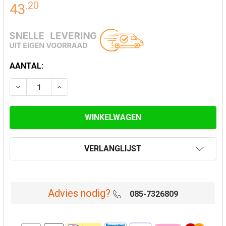
.
20
43
HUIDIGE
AANTAL:
VOORRAAD:
VERLAAG AANTAL VAN ONDERAANSLUITSTUK EW 120 
VERHOOG AANTAL VAN ONDERAANSLUITSTUK
VERLANGLIJST
Advies nodig?
085-7326809