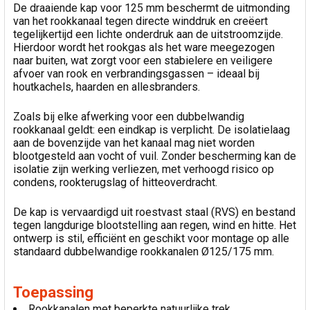
De draaiende kap voor 125 mm beschermt de uitmonding
van het rookkanaal tegen directe winddruk en creëert
tegelijkertijd een lichte onderdruk aan de uitstroomzijde.
Hierdoor wordt het rookgas als het ware meegezogen
naar buiten, wat zorgt voor een stabielere en veiligere
afvoer van rook en verbrandingsgassen – ideaal bij
houtkachels, haarden en allesbranders.
Zoals bij elke afwerking voor een dubbelwandig
rookkanaal geldt: een eindkap is verplicht. De isolatielaag
aan de bovenzijde van het kanaal mag niet worden
blootgesteld aan vocht of vuil. Zonder bescherming kan de
isolatie zijn werking verliezen, met verhoogd risico op
condens, rookterugslag of hitteoverdracht.
De kap is vervaardigd uit roestvast staal (RVS) en bestand
tegen langdurige blootstelling aan regen, wind en hitte. Het
ontwerp is stil, efficiënt en geschikt voor montage op alle
standaard dubbelwandige rookkanalen Ø125/175 mm.
Toepassing
Rookkanalen met beperkte natuurlijke trek