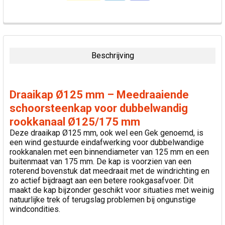
VAAK
SAMEN
GEKOCHT:
Beschrijving
SELECTEER
ALLES
Draaikap Ø125 mm – Meedraaiende
VOEG
schoorsteenkap voor dubbelwandig
GESELECTEERDE
rookkanaal Ø125/175 mm
TOE AAN
WINKELWAGEN
Deze draaikap Ø125 mm, ook wel een Gek genoemd, is
een wind gestuurde eindafwerking voor dubbelwandige
rookkanalen met een binnendiameter van 125 mm en een
buitenmaat van 175 mm. De kap is voorzien van een
roterend bovenstuk dat meedraait met de windrichting en
zo actief bijdraagt aan een betere rookgasafvoer. Dit
maakt de kap bijzonder geschikt voor situaties met weinig
natuurlijke trek of terugslag problemen bij ongunstige
windcondities.