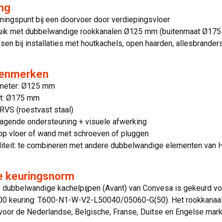
ng
ningspunt bij een doorvoer door verdiepingsvloer
uik met dubbelwandige rookkanalen Ø125 mm (buitenmaat Ø17
sen bij installaties met houtkachels, open haarden, allesbrande
kenmerken
meter: Ø125 mm
t: Ø175 mm
 RVS (roestvast staal)
ragende ondersteuning + visuele afwerking
op vloer of wand met schroeven of pluggen
liteit: te combineren met andere dubbelwandige elementen van 
ke keuringsnorm
jn dubbelwandige kachelpijpen (Avant) van Convesa is gekeurd 
600 keuring: T600-N1-W-V2-L50040/05060-G(50). Het rookkanaa
n voor de Nederlandse, Belgische, Franse, Duitse en Engelse mark