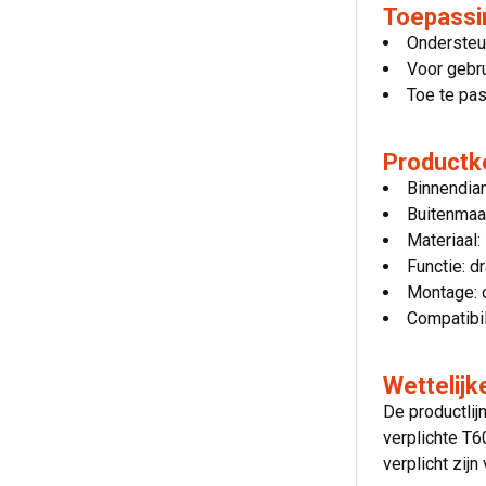
Toepassi
Ondersteu
Voor gebr
Toe te pas
Product
Binnendia
Buitenmaa
Materiaal:
Functie: d
Montage: 
Compatibi
Wettelij
De productli
verplichte T
verplicht zij