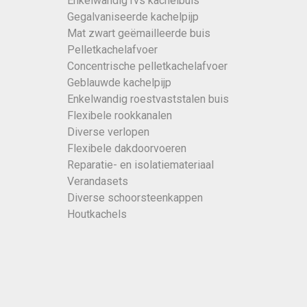
Enkelwandig rvs kachelbuis
Gegalvaniseerde kachelpijp
Mat zwart geëmailleerde buis
Pelletkachelafvoer
Concentrische pelletkachelafvoer
Geblauwde kachelpijp
Enkelwandig roestvaststalen buis
Flexibele rookkanalen
Diverse verlopen
Flexibele dakdoorvoeren
Reparatie- en isolatiemateriaal
Verandasets
Diverse schoorsteenkappen
Houtkachels