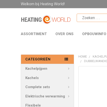
Welkom bij Heating World!
ASSORTIMENT
OVER ONS
OPBOUWINFO
HOME
KACHELPI
CATEGORIEËN
DUBBELWANDIG
Kachelpijpen
VAAK
SAMEN
Kachels
GEKOCHT:
Complete sets
SELECTEER
Elektrische verwarming
ALLES
Flexibele