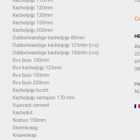
Kachelpijp 110mm
Co
Kachelpijp 120mm
Kachelpijp 130mm
C
Kachelpijp 150mm
Kachelpijp 200mm
H
Dubbelwandige kachelpijp 80mm
Dubbelwandige kachelpijp 125mm (rvs)
Al
Dubbelwandige kachelpijp 150mm (rvs)
32
Rvs buis 100mm
in
Rvs kachelpijp 125mm
08
Rvs buis 150mm
Rvs buis 200mm
He
Kachelpijp bocht
NL
Kachelpijp verlopen 170 mm
Vuurvast cement
Kachelkit
Nisbus 150mm
Stormkraag
Kraaienkap