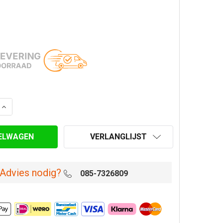
AANTAL VAN CONSOLE PLAAT Ø 125/175 MM DUBBELWANDI
VERHOOG AANTAL VAN CONSOLE PLAAT Ø 125/175 MM D
VERLANGLIJST
Advies nodig?
085-7326809