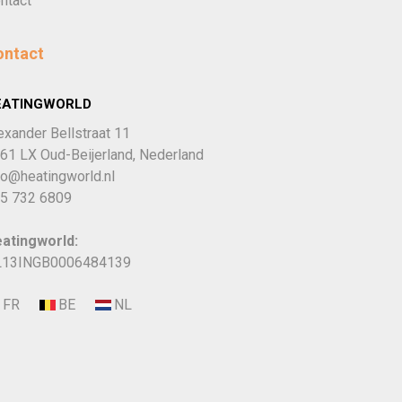
ntact
ontact
EATINGWORLD
exander Bellstraat 11
61 LX Oud-Beijerland, Nederland
fo@heatingworld.nl
5 732 6809
atingworld:
13INGB0006484139