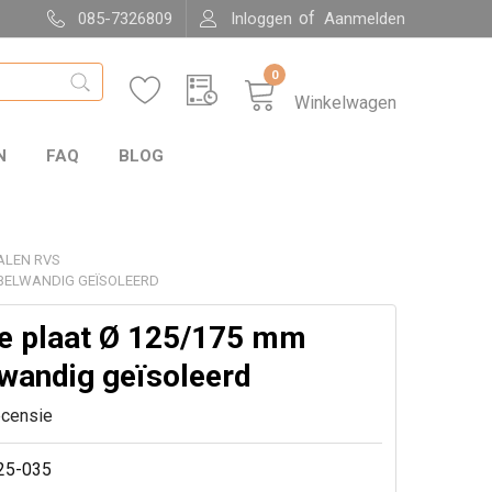
of
085-7326809
Inloggen
Aanmelden
0
Winkelwagen
N
FAQ
BLOG
ALEN RVS
BBELWANDIG GEÏSOLEERD
e plaat Ø 125/175 mm
wandig geïsoleerd
ecensie
25-035