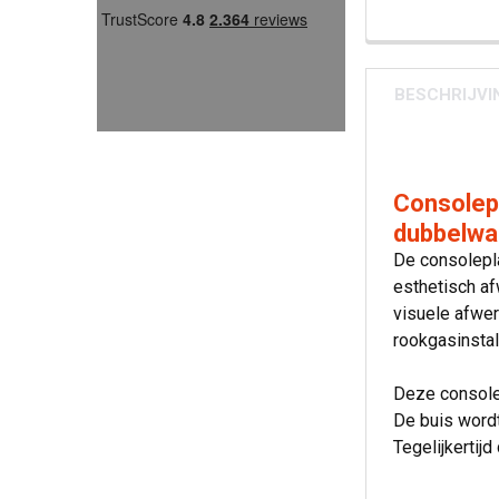
BESCHRIJVI
Consolep
dubbelwa
De consolepl
esthetisch af
visuele afwer
rookgasinstal
Deze console
De buis wordt
Tegelijkertij