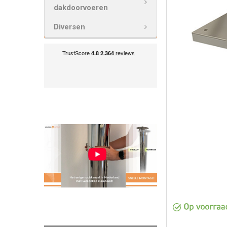
VOEG
dakdoorvoeren
GESELECTEE
TOE AAN
Diversen
WINKELWAG